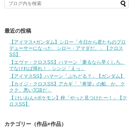
最近の投稿
【アイマス×ガンダム】シロー「今日から君たちのプロ
デューサーになった、シロー・アマダだ。」【クロス
SS】
【エヴァ・クロスSS】ハマーン「乗るなら早くしろ。
でなければ帰れ！」シンジ「えっ」
【アイマスSS】ハマーン「ぷちどる？」【ガンダム】
【カイジ・クロスSS】アカギ「『希望』の船、か。ク
クク、悪い冗談だ」
【 けいおん×ポケモン】梓「やっと見つけたー！」【ク
ロスSS】
カテゴリー（作品×作品）