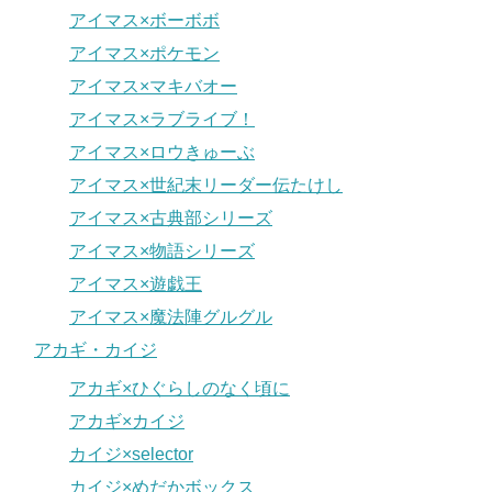
アイマス×ボーボボ
アイマス×ポケモン
アイマス×マキバオー
アイマス×ラブライブ！
アイマス×ロウきゅーぶ
アイマス×世紀末リーダー伝たけし
アイマス×古典部シリーズ
アイマス×物語シリーズ
アイマス×遊戯王
アイマス×魔法陣グルグル
アカギ・カイジ
アカギ×ひぐらしのなく頃に
アカギ×カイジ
カイジ×selector
カイジ×めだかボックス