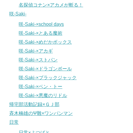
名探偵コナン×アカメが斬る！
咲-Saki-
咲-Saki-×school days
咲-Saki-×とある魔術
咲-Saki-×めだかボックス
咲-Saki-×アカギ
咲-Saki-×ストパン
咲-Saki-×ドラゴンボール
咲-Saki-×ブラックジャック
咲-Saki-×ベン・トー
咲-Saki-×悪魔のリドル
帰宅部活動記録×ＧＪ部
斉木楠雄のΨ難×ワンパンマン
日常
日常×よつばと