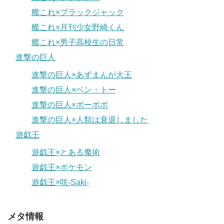
艦これ×ブラックジャック
艦これ×月刊少女野崎くん
艦これ×男子高校生の日常
進撃の巨人
進撃の巨人×あずまんが大王
進撃の巨人×ベン・トー
進撃の巨人×ボーボボ
進撃の巨人×人類は衰退しました
遊戯王
遊戯王×とある魔術
遊戯王×ポケモン
遊戯王×咲-Saki-
メタ情報