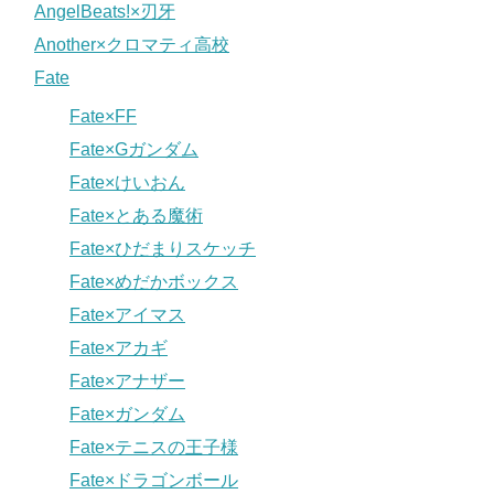
AngelBeats!×刃牙
Another×クロマティ高校
Fate
Fate×FF
Fate×Gガンダム
Fate×けいおん
Fate×とある魔術
Fate×ひだまりスケッチ
Fate×めだかボックス
Fate×アイマス
Fate×アカギ
Fate×アナザー
Fate×ガンダム
Fate×テニスの王子様
Fate×ドラゴンボール