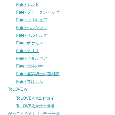
Fate×ナルト
Fate×ブラックジャック
Fate×プリキュア
Fate×ヘルシング
Fate×ベルセルク
Fate×ポケモン
Fate×マリオ
Fate×メタルギア
Fate×北斗の拳
Fate×落第騎士の英雄譚
Fate×野崎くん
ToLOVEる
ToLOVEる×ニセコイ
ToLOVEる×ボーボボ
がっこうぐらし！×チャー研