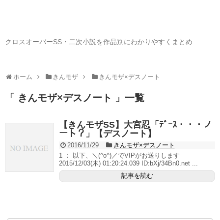
クロスオーバーSS・二次小説を作品別にわかりやすくまとめ
ホーム
きんモザ
きんモザ×デスノート
「 きんモザ×デスノート 」一覧
【きんモザSS】大宮忍「ﾃﾞｰｽ・・・ノ
ート？」【デスノート】
2016/11/29
きんモザ×デスノート
1 ： 以下、＼(^o^)／でVIPがお送りします
2015/12/03(木) 01:20:24.039 ID:bXj/34Bn0.net ...
記事を読む