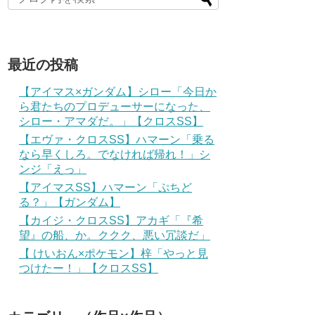
最近の投稿
【アイマス×ガンダム】シロー「今日か
ら君たちのプロデューサーになった、
シロー・アマダだ。」【クロスSS】
【エヴァ・クロスSS】ハマーン「乗る
なら早くしろ。でなければ帰れ！」シ
ンジ「えっ」
【アイマスSS】ハマーン「ぷちど
る？」【ガンダム】
【カイジ・クロスSS】アカギ「『希
望』の船、か。ククク、悪い冗談だ」
【 けいおん×ポケモン】梓「やっと見
つけたー！」【クロスSS】