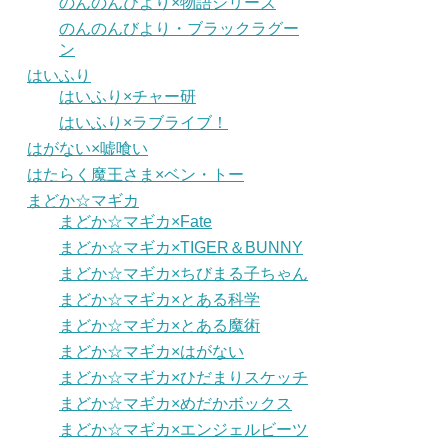
のんのんびより×物語シリーズ
のんのんびより・ブラックラグー
ン
はいふり
はいふり×チャー研
はいふり×ラブライブ！
はがない×嘘喰い
はたらく魔王さま×ベン・トー
まどか☆マギカ
まどか☆マギカ×Fate
まどか☆マギカ×TIGER＆BUNNY
まどか☆マギカ×ちびまる子ちゃん
まどか☆マギカ×とある科学
まどか☆マギカ×とある魔術
まどか☆マギカ×はがない
まどか☆マギカ×ひだまりスケッチ
まどか☆マギカ×めだかボックス
まどか☆マギカ×エンジェルビーツ