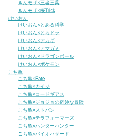
きんモザ×三者三葉
きんモザ×桜Trick
けいおん
けいおん×とある科学
けいおん×とらドラ
けいおん×アカギ
けいおん×アマガミ
けいおん×ドラゴンボール
けいおん×ポケモン
こち亀
こち亀×Fate
こち亀×カイジ
こち亀×コードギアス
こち亀×ジョジョの奇妙な冒険
こち亀×ストパン
こち亀×テラフォーマーズ
こち亀×ハンターハンター
こち亀×バイオハザード