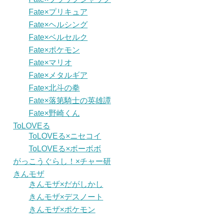
Fate×プリキュア
Fate×ヘルシング
Fate×ベルセルク
Fate×ポケモン
Fate×マリオ
Fate×メタルギア
Fate×北斗の拳
Fate×落第騎士の英雄譚
Fate×野崎くん
ToLOVEる
ToLOVEる×ニセコイ
ToLOVEる×ボーボボ
がっこうぐらし！×チャー研
きんモザ
きんモザ×だがしかし
きんモザ×デスノート
きんモザ×ポケモン