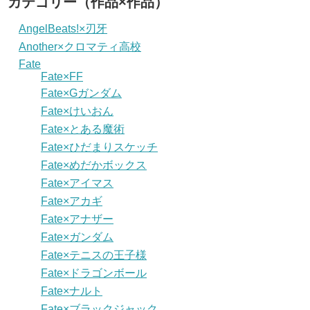
カテゴリー（作品×作品）
AngelBeats!×刃牙
Another×クロマティ高校
Fate
Fate×FF
Fate×Gガンダム
Fate×けいおん
Fate×とある魔術
Fate×ひだまりスケッチ
Fate×めだかボックス
Fate×アイマス
Fate×アカギ
Fate×アナザー
Fate×ガンダム
Fate×テニスの王子様
Fate×ドラゴンボール
Fate×ナルト
Fate×ブラックジャック