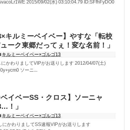
coLr1WE 2015/09/02(水) 03:10:04.79 ID:SFfhFyDO0
3×キルミーベイベー】やすな「転校
デューク東郷だってぇ！変な名前！」
キルミーベイベー×ゴルゴ13
にかわりましてVIPがお送りします 2012/04/07(土)
fT0y+ycm0 ソーニ...
ベイベーSS・クロス】ソーニャ
3…！」
キルミーベイベー×ゴルゴ13
無しにかわりましてSS速報VIPがお送りします