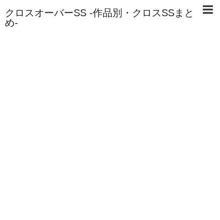
クロスオーバーSS -作品別・クロスSSまと
め-