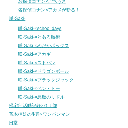
名探偵コナン×ごちうさ
名探偵コナン×アカメが斬る！
咲-Saki-
咲-Saki-×school days
咲-Saki-×とある魔術
咲-Saki-×めだかボックス
咲-Saki-×アカギ
咲-Saki-×ストパン
咲-Saki-×ドラゴンボール
咲-Saki-×ブラックジャック
咲-Saki-×ベン・トー
咲-Saki-×悪魔のリドル
帰宅部活動記録×ＧＪ部
斉木楠雄のΨ難×ワンパンマン
日常