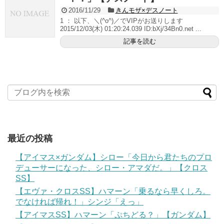
2016/11/29
きんモザ×デスノート
1 ： 以下、＼(^o^)／でVIPがお送りします
2015/12/03(木) 01:20:24.039 ID:bXj/34Bn0.net ...
記事を読む
最近の投稿
【アイマス×ガンダム】シロー「今日から君たちのプロ
デューサーになった、シロー・アマダだ。」【クロス
SS】
【エヴァ・クロスSS】ハマーン「乗るなら早くしろ。
でなければ帰れ！」シンジ「えっ」
【アイマスSS】ハマーン「ぷちどる？」【ガンダム】