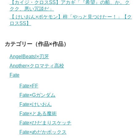
【カイジ・クロスSS】アカギ「『希望』の船、か。ク
クク、悪い冗談だ」
【 けいおん×ポケモン】梓「やっと見つけたー！」【ク
ロスSS】
カテゴリー（作品×作品）
AngelBeats!×刃牙
Another×クロマティ高校
Fate
Fate×FF
Fate×Gガンダム
Fate×けいおん
Fate×とある魔術
Fate×ひだまりスケッチ
Fate×めだかボックス