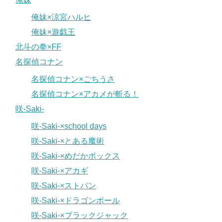
俺妹×涼宮ハルヒ
俺妹×遊戯王
北斗の拳×FF
名探偵コナン
名探偵コナン×ごちうさ
名探偵コナン×アカメが斬る！
咲-Saki-
咲-Saki-×school days
咲-Saki-×とある魔術
咲-Saki-×めだかボックス
咲-Saki-×アカギ
咲-Saki-×ストパン
咲-Saki-×ドラゴンボール
咲-Saki-×ブラックジャック