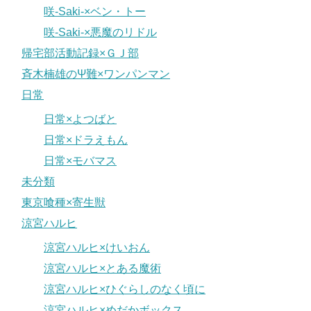
咲-Saki-×ベン・トー
咲-Saki-×悪魔のリドル
帰宅部活動記録×ＧＪ部
斉木楠雄のΨ難×ワンパンマン
日常
日常×よつばと
日常×ドラえもん
日常×モバマス
未分類
東京喰種×寄生獣
涼宮ハルヒ
涼宮ハルヒ×けいおん
涼宮ハルヒ×とある魔術
涼宮ハルヒ×ひぐらしのなく頃に
涼宮ハルヒ×めだかボックス