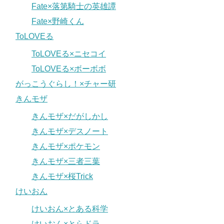
Fate×落第騎士の英雄譚
Fate×野崎くん
ToLOVEる
ToLOVEる×ニセコイ
ToLOVEる×ボーボボ
がっこうぐらし！×チャー研
きんモザ
きんモザ×だがしかし
きんモザ×デスノート
きんモザ×ポケモン
きんモザ×三者三葉
きんモザ×桜Trick
けいおん
けいおん×とある科学
けいおん×とらドラ