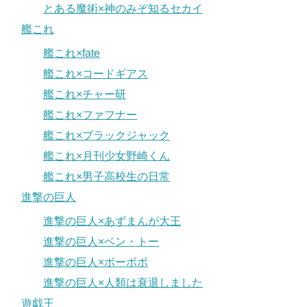
とある魔術×神のみぞ知るセカイ
艦これ
艦これ×fate
艦これ×コードギアス
艦これ×チャー研
艦これ×ファフナー
艦これ×ブラックジャック
艦これ×月刊少女野崎くん
艦これ×男子高校生の日常
進撃の巨人
進撃の巨人×あずまんが大王
進撃の巨人×ベン・トー
進撃の巨人×ボーボボ
進撃の巨人×人類は衰退しました
遊戯王