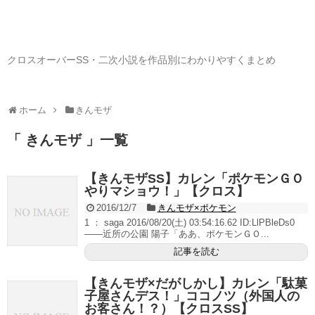
クロスオーバーSS・二次小説を作品別にわかりやすくまとめ
ホーム
きんモザ
「 きんモザ 」一覧
【きんモザSS】カレン「ポケモンＧＯ
やりマショウ！」【クロス】
2016/12/7
きんモザ×ポケモン
1 ： saga 2016/08/20(土) 03:54:16.62 ID:LlPBleDs0
――近所の公園 陽子「ああ、ポケモンＧＯ...
記事を読む
【きんモザ×だがしかし】カレン「駄菓
子屋さんデス！」ココノツ（外国人の
お客さん！？）【クロスSS】