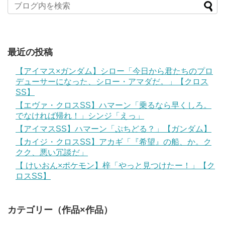
最近の投稿
【アイマス×ガンダム】シロー「今日から君たちのプロ
デューサーになった、シロー・アマダだ。」【クロス
SS】
【エヴァ・クロスSS】ハマーン「乗るなら早くしろ。
でなければ帰れ！」シンジ「えっ」
【アイマスSS】ハマーン「ぷちどる？」【ガンダム】
【カイジ・クロスSS】アカギ「『希望』の船、か。ク
クク、悪い冗談だ」
【 けいおん×ポケモン】梓「やっと見つけたー！」【ク
ロスSS】
カテゴリー（作品×作品）