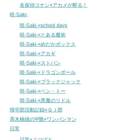
名探偵コナン×アカメが斬る！
咲-Saki-
咲-Saki-×school days
咲-Saki-×とある魔術
咲-Saki-×めだかボックス
咲-Saki-×アカギ
咲-Saki-×ストパン
咲-Saki-×ドラゴンボール
咲-Saki-×ブラックジャック
咲-Saki-×ベン・トー
咲-Saki-×悪魔のリドル
帰宅部活動記録×ＧＪ部
斉木楠雄のΨ難×ワンパンマン
日常
日常×よつばと