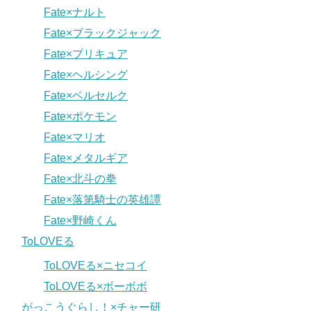
Fate×ナルト
Fate×ブラックジャック
Fate×プリキュア
Fate×ヘルシング
Fate×ベルセルク
Fate×ポケモン
Fate×マリオ
Fate×メタルギア
Fate×北斗の拳
Fate×落第騎士の英雄譚
Fate×野崎くん
ToLOVEる
ToLOVEる×ニセコイ
ToLOVEる×ボーボボ
がっこうぐらし！×チャー研