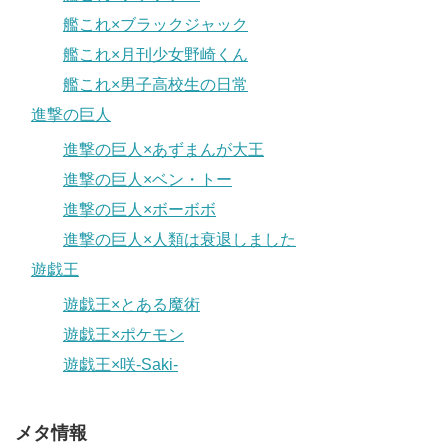
艦これ×ブラックジャック
艦これ×月刊少女野崎くん
艦これ×男子高校生の日常
進撃の巨人
進撃の巨人×あずまんが大王
進撃の巨人×ベン・トー
進撃の巨人×ボーボボ
進撃の巨人×人類は衰退しました
遊戯王
遊戯王×とある魔術
遊戯王×ポケモン
遊戯王×咲-Saki-
メタ情報