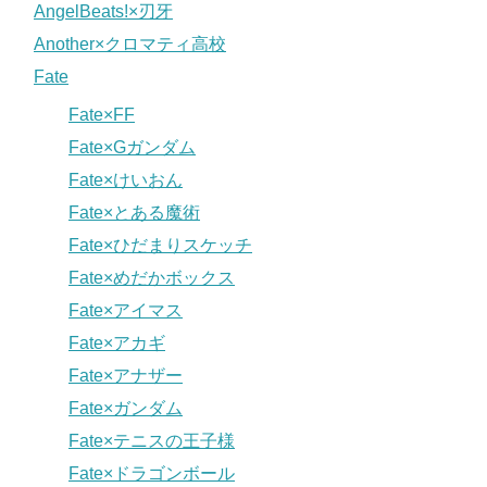
AngelBeats!×刃牙
Another×クロマティ高校
Fate
Fate×FF
Fate×Gガンダム
Fate×けいおん
Fate×とある魔術
Fate×ひだまりスケッチ
Fate×めだかボックス
Fate×アイマス
Fate×アカギ
Fate×アナザー
Fate×ガンダム
Fate×テニスの王子様
Fate×ドラゴンボール