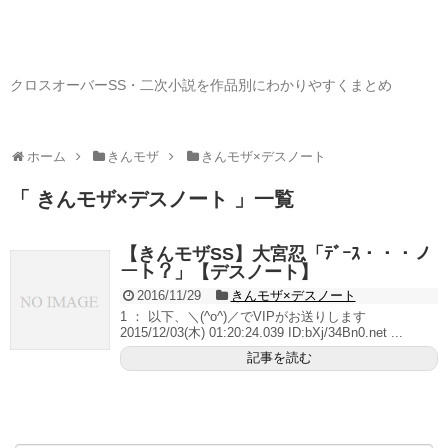
クロスオーバーSS・二次小説を作品別にわかりやすくまとめ
ホーム
きんモザ
きんモザ×デスノート
「 きんモザ×デスノート 」一覧
【きんモザSS】大宮忍「ﾃﾞｰｽ・・・ノ
ート？」【デスノート】
2016/11/29
きんモザ×デスノート
1 ： 以下、＼(^o^)／でVIPがお送りします
2015/12/03(木) 01:20:24.039 ID:bXj/34Bn0.net ...
記事を読む