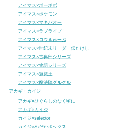
アイマス×ボーボボ
アイマス×ポケモン
アイマス×マキバオー
アイマス×ラブライブ！
アイマス×ロウきゅーぶ
アイマス×世紀末リーダー伝たけし
アイマス×古典部シリーズ
アイマス×物語シリーズ
アイマス×遊戯王
アイマス×魔法陣グルグル
アカギ・カイジ
アカギ×ひぐらしのなく頃に
アカギ×カイジ
カイジ×selector
カイジ×めだかボックス