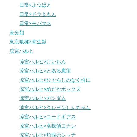
日常×よつばと
日常×ドラえもん
日常×モバマス
未分類
東京喰種×寄生獣
涼宮ハルヒ
涼宮ハルヒ×けいおん
涼宮ハルヒ×とある魔術
涼宮ハルヒ×ひぐらしのなく頃に
涼宮ハルヒ×めだかボックス
涼宮ハルヒ×ガンダム
涼宮ハルヒ×クレヨンしんちゃん
涼宮ハルヒ×コードギアス
涼宮ハルヒ×名探偵コナン
涼宮ハルヒ×灼眼のシャナ