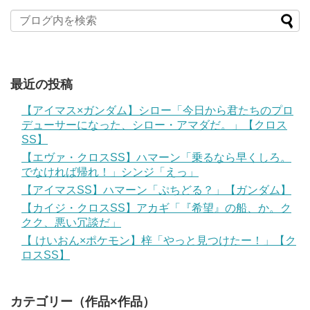
最近の投稿
【アイマス×ガンダム】シロー「今日から君たちのプロ
デューサーになった、シロー・アマダだ。」【クロス
SS】
【エヴァ・クロスSS】ハマーン「乗るなら早くしろ。
でなければ帰れ！」シンジ「えっ」
【アイマスSS】ハマーン「ぷちどる？」【ガンダム】
【カイジ・クロスSS】アカギ「『希望』の船、か。ク
クク、悪い冗談だ」
【 けいおん×ポケモン】梓「やっと見つけたー！」【ク
ロスSS】
カテゴリー（作品×作品）