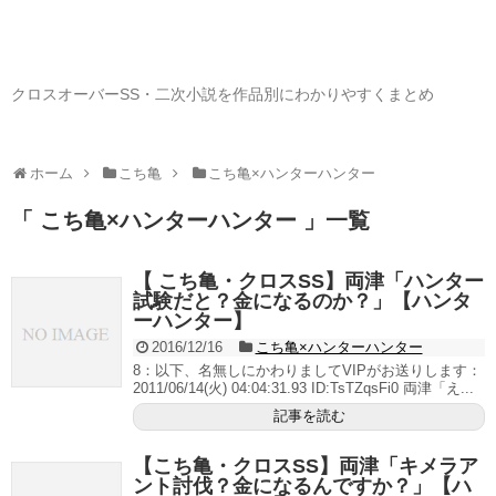
クロスオーバーSS・二次小説を作品別にわかりやすくまとめ
ホーム
こち亀
こち亀×ハンターハンター
「 こち亀×ハンターハンター 」一覧
【 こち亀・クロスSS】両津「ハンター
試験だと？金になるのか？」【ハンタ
ーハンター】
2016/12/16
こち亀×ハンターハンター
8：以下、名無しにかわりましてVIPがお送りします：
2011/06/14(火) 04:04:31.93 ID:TsTZqsFi0 両津「え...
記事を読む
【こち亀・クロスSS】両津「キメラア
ント討伐？金になるんですか？」【ハ