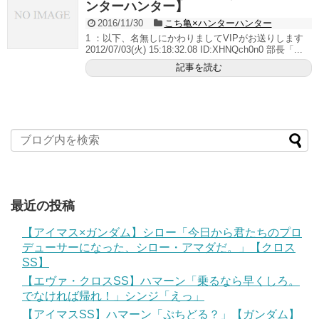
ンターハンター】
2016/11/30
こち亀×ハンターハンター
1 ：以下、名無しにかわりましてVIPがお送りします
2012/07/03(火) 15:18:32.08 ID:XHNQch0n0 部長「...
記事を読む
最近の投稿
【アイマス×ガンダム】シロー「今日から君たちのプロ
デューサーになった、シロー・アマダだ。」【クロス
SS】
【エヴァ・クロスSS】ハマーン「乗るなら早くしろ。
でなければ帰れ！」シンジ「えっ」
【アイマスSS】ハマーン「ぷちどる？」【ガンダム】