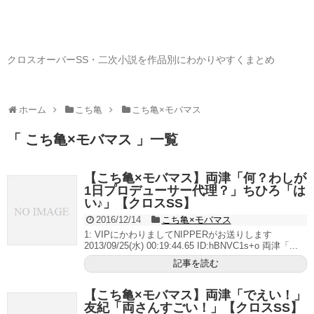
クロスオーバーSS・二次小説を作品別にわかりやすくまとめ
ホーム
こち亀
こち亀×モバマス
「 こち亀×モバマス 」一覧
【こち亀×モバマス】両津「何？わしが
1日プロデューサー代理？」ちひろ「は
い♪」【クロスSS】
2016/12/14
こち亀×モバマス
1: VIPにかわりましてNIPPERがお送りします
2013/09/25(水) 00:19:44.65 ID:hBNVC1s+o 両津「...
記事を読む
【こち亀×モバマス】両津「でえい！」
友紀「両さんすごい！」【クロスSS】