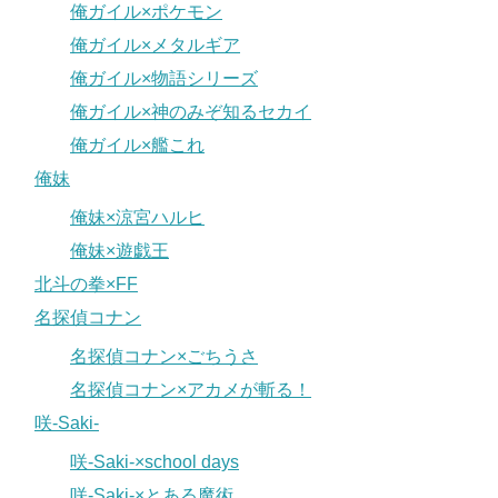
俺ガイル×ポケモン
俺ガイル×メタルギア
俺ガイル×物語シリーズ
俺ガイル×神のみぞ知るセカイ
俺ガイル×艦これ
俺妹
俺妹×涼宮ハルヒ
俺妹×遊戯王
北斗の拳×FF
名探偵コナン
名探偵コナン×ごちうさ
名探偵コナン×アカメが斬る！
咲-Saki-
咲-Saki-×school days
咲-Saki-×とある魔術