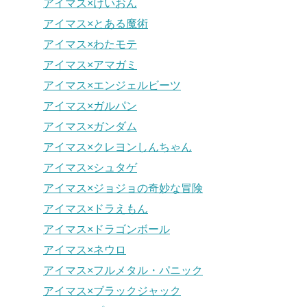
アイマス×けいおん
アイマス×とある魔術
アイマス×わたモテ
アイマス×アマガミ
アイマス×エンジェルビーツ
アイマス×ガルパン
アイマス×ガンダム
アイマス×クレヨンしんちゃん
アイマス×シュタゲ
アイマス×ジョジョの奇妙な冒険
アイマス×ドラえもん
アイマス×ドラゴンボール
アイマス×ネウロ
アイマス×フルメタル・パニック
アイマス×ブラックジャック