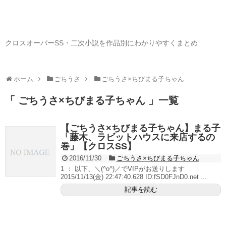
クロスオーバーSS・二次小説を作品別にわかりやすくまとめ
ホーム
ごちうさ
ごちうさ×ちびまる子ちゃん
「 ごちうさ×ちびまる子ちゃん 」一覧
【ごちうさ×ちびまる子ちゃん】まる子
「藤木、ラビットハウスに来店するの
巻」【クロスSS】
2016/11/30
ごちうさ×ちびまる子ちゃん
1 ： 以下、＼(^o^)／でVIPがお送りします
2015/11/13(金) 22:47:40.628 ID:fSD0FJnD0.net ...
記事を読む