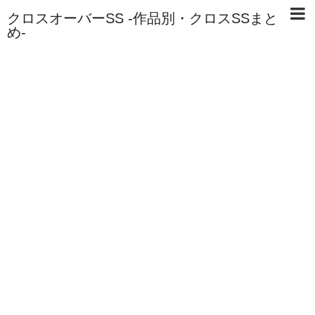
クロスオーバーSS -作品別・クロスSSまと
め-