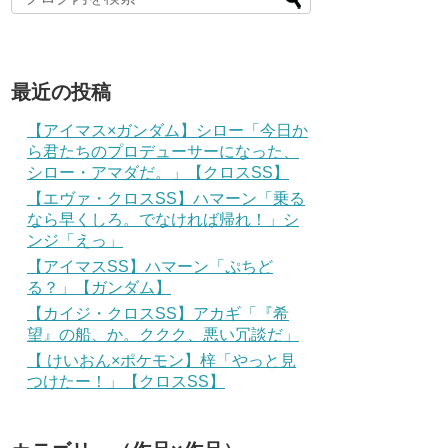
最近の投稿
【アイマス×ガンダム】シロー「今日か
ら君たちのプロデューサーになった、
シロー・アマダだ。」【クロスSS】
【エヴァ・クロスSS】ハマーン「乗る
なら早くしろ。でなければ帰れ！」シ
ンジ「えっ」
【アイマスSS】ハマーン「ぷちど
る？」【ガンダム】
【カイジ・クロスSS】アカギ「『希
望』の船、か。ククク、悪い冗談だ」
【 けいおん×ポケモン】梓「やっと見
つけたー！」【クロスSS】