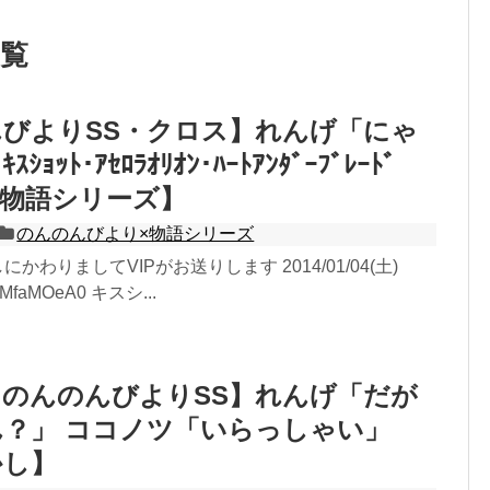
一覧
びよりSS・クロス】れんげ「にゃ
ｮｯﾄ･ｱｾﾛﾗｵﾘｵﾝ･ﾊｰﾄｱﾝﾀﾞｰﾌﾞﾚｰﾄﾞ
【物語シリーズ】
のんのんびより×物語シリーズ
にかわりましてVIPがお送りします 2014/01/04(土)
:RMfaMOeA0 キスシ...
のんのんびよりSS】れんげ「だが
？」 ココノツ「いらっしゃい」
かし】