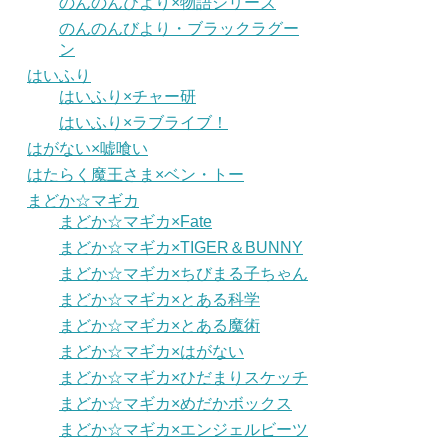
のんのんびより×物語シリーズ
のんのんびより・ブラックラグー
ン
はいふり
はいふり×チャー研
はいふり×ラブライブ！
はがない×嘘喰い
はたらく魔王さま×ベン・トー
まどか☆マギカ
まどか☆マギカ×Fate
まどか☆マギカ×TIGER＆BUNNY
まどか☆マギカ×ちびまる子ちゃん
まどか☆マギカ×とある科学
まどか☆マギカ×とある魔術
まどか☆マギカ×はがない
まどか☆マギカ×ひだまりスケッチ
まどか☆マギカ×めだかボックス
まどか☆マギカ×エンジェルビーツ