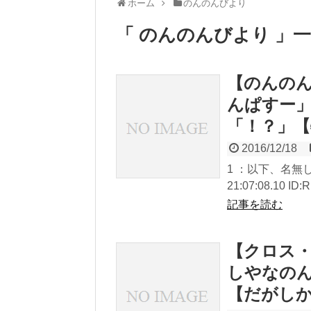
ホーム
のんのんびより
「 のんのんびより 」
【のんのん
んぱすー」ｷｽｼ
「！？」
2016/12/18
1 ：以下、名無し
21:07:08.10 ID
記事を読む
【クロス・
しやなのん
【だがし