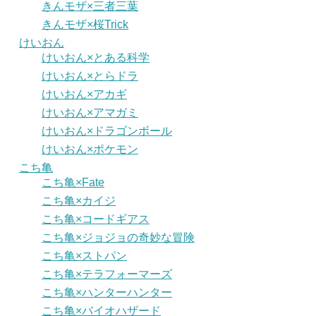
きんモザ×三者三葉
きんモザ×桜Trick
けいおん
けいおん×とある科学
けいおん×とらドラ
けいおん×アカギ
けいおん×アマガミ
けいおん×ドラゴンボール
けいおん×ポケモン
こち亀
こち亀×Fate
こち亀×カイジ
こち亀×コードギアス
こち亀×ジョジョの奇妙な冒険
こち亀×ストパン
こち亀×テラフォーマーズ
こち亀×ハンターハンター
こち亀×バイオハザード