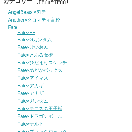
カテゴリー（作品×作品）
AngelBeats!×刃牙
Another×クロマティ高校
Fate
Fate×FF
Fate×Gガンダム
Fate×けいおん
Fate×とある魔術
Fate×ひだまりスケッチ
Fate×めだかボックス
Fate×アイマス
Fate×アカギ
Fate×アナザー
Fate×ガンダム
Fate×テニスの王子様
Fate×ドラゴンボール
Fate×ナルト
Fate×ブラックジャック