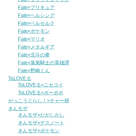
Fate×プリキュア
Fate×ヘルシング
Fate×ベルセルク
Fate×ポケモン
Fate×マリオ
Fate×メタルギア
Fate×北斗の拳
Fate×落第騎士の英雄譚
Fate×野崎くん
ToLOVEる
ToLOVEる×ニセコイ
ToLOVEる×ボーボボ
がっこうぐらし！×チャー研
きんモザ
きんモザ×だがしかし
きんモザ×デスノート
きんモザ×ポケモン