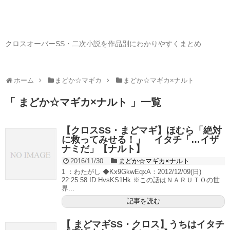
クロスオーバーSS・二次小説を作品別にわかりやすくまとめ
ホーム
まどか☆マギカ
まどか☆マギカ×ナルト
「 まどか☆マギカ×ナルト 」一覧
【クロスSS・まどマギ】ほむら「絶対
に救ってみせる！」 イタチ「…イザ
ナミだ」【ナルト】
2016/11/30
まどか☆マギカ×ナルト
1 ：わたがし ◆Kx9GkwEqxA：2012/12/09(日)
22:25:58 ID:HvsKS1Hk ※この話はＮＡＲＵＴＯの世
界...
記事を読む
【 まどマギSS・クロス】うちはイタチ