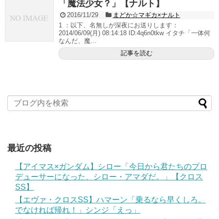
「魔法少女？」【ナルト】
2016/11/29
まどか☆マギカ×ナルト
1 ：以下、名無しが深夜にお送りします：
2014/06/09(月) 08:14:18 ID:4q6n0tkw イタチ「一体何
なんだ、魔...
記事を読む
最近の投稿
【アイマス×ガンダム】シロー「今日から君たちのプロ
デューサーになった、シロー・アマダだ。」【クロス
SS】
【エヴァ・クロスSS】ハマーン「乗るなら早くしろ。
でなければ帰れ！」シンジ「えっ」