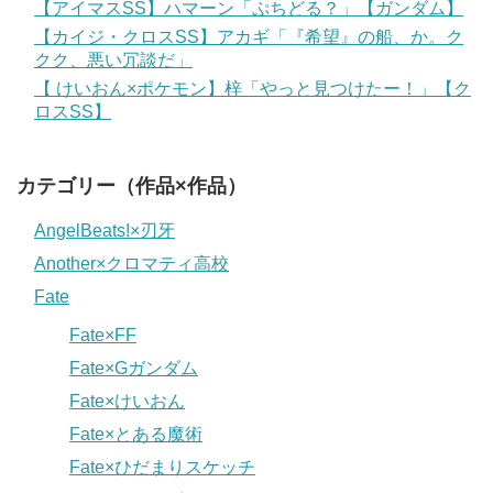
【アイマスSS】ハマーン「ぷちどる？」【ガンダム】
【カイジ・クロスSS】アカギ「『希望』の船、か。ク
クク、悪い冗談だ」
【 けいおん×ポケモン】梓「やっと見つけたー！」【ク
ロスSS】
カテゴリー（作品×作品）
AngelBeats!×刃牙
Another×クロマティ高校
Fate
Fate×FF
Fate×Gガンダム
Fate×けいおん
Fate×とある魔術
Fate×ひだまりスケッチ