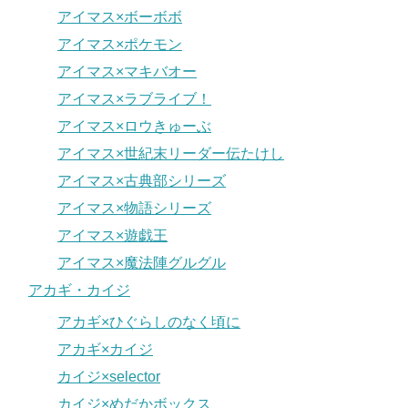
アイマス×ボーボボ
アイマス×ポケモン
アイマス×マキバオー
アイマス×ラブライブ！
アイマス×ロウきゅーぶ
アイマス×世紀末リーダー伝たけし
アイマス×古典部シリーズ
アイマス×物語シリーズ
アイマス×遊戯王
アイマス×魔法陣グルグル
アカギ・カイジ
アカギ×ひぐらしのなく頃に
アカギ×カイジ
カイジ×selector
カイジ×めだかボックス