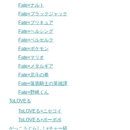
Fate×ナルト
Fate×ブラックジャック
Fate×プリキュア
Fate×ヘルシング
Fate×ベルセルク
Fate×ポケモン
Fate×マリオ
Fate×メタルギア
Fate×北斗の拳
Fate×落第騎士の英雄譚
Fate×野崎くん
ToLOVEる
ToLOVEる×ニセコイ
ToLOVEる×ボーボボ
がっこうぐらし！×チャー研