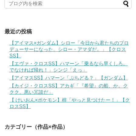
最近の投稿
【アイマス×ガンダム】シロー「今日から君たちのプロ
デューサーになった、シロー・アマダだ。」【クロス
SS】
【エヴァ・クロスSS】ハマーン「乗るなら早くしろ。
でなければ帰れ！」シンジ「えっ」
【アイマスSS】ハマーン「ぷちどる？」【ガンダム】
【カイジ・クロスSS】アカギ「『希望』の船、か。ク
クク、悪い冗談だ」
【 けいおん×ポケモン】梓「やっと見つけたー！」【ク
ロスSS】
カテゴリー（作品×作品）