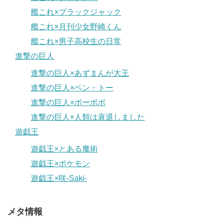
艦これ×ブラックジャック
艦これ×月刊少女野崎くん
艦これ×男子高校生の日常
進撃の巨人
進撃の巨人×あずまんが大王
進撃の巨人×ベン・トー
進撃の巨人×ボーボボ
進撃の巨人×人類は衰退しました
遊戯王
遊戯王×とある魔術
遊戯王×ポケモン
遊戯王×咲-Saki-
メタ情報