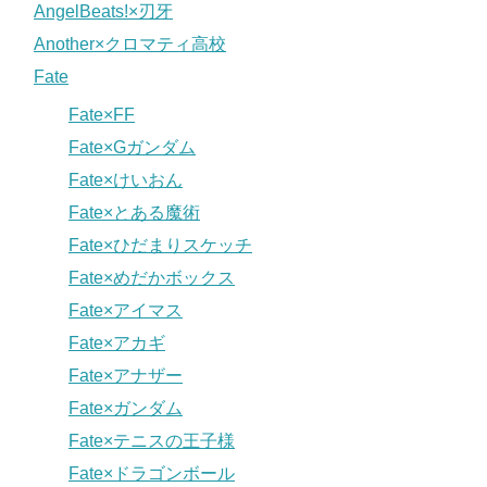
AngelBeats!×刃牙
Another×クロマティ高校
Fate
Fate×FF
Fate×Gガンダム
Fate×けいおん
Fate×とある魔術
Fate×ひだまりスケッチ
Fate×めだかボックス
Fate×アイマス
Fate×アカギ
Fate×アナザー
Fate×ガンダム
Fate×テニスの王子様
Fate×ドラゴンボール