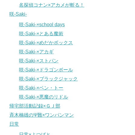
名探偵コナン×アカメが斬る！
咲-Saki-
咲-Saki-×school days
咲-Saki-×とある魔術
咲-Saki-×めだかボックス
咲-Saki-×アカギ
咲-Saki-×ストパン
咲-Saki-×ドラゴンボール
咲-Saki-×ブラックジャック
咲-Saki-×ベン・トー
咲-Saki-×悪魔のリドル
帰宅部活動記録×ＧＪ部
斉木楠雄のΨ難×ワンパンマン
日常
日常×よつばと