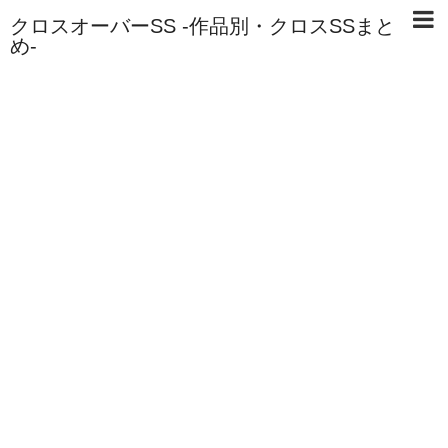
クロスオーバーSS -作品別・クロスSSまと
め-