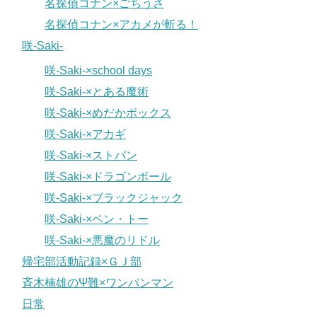
名探偵コナン×ごちうさ
名探偵コナン×アカメが斬る！
咲-Saki-
咲-Saki-×school days
咲-Saki-×とある魔術
咲-Saki-×めだかボックス
咲-Saki-×アカギ
咲-Saki-×ストパン
咲-Saki-×ドラゴンボール
咲-Saki-×ブラックジャック
咲-Saki-×ベン・トー
咲-Saki-×悪魔のリドル
帰宅部活動記録×ＧＪ部
斉木楠雄のΨ難×ワンパンマン
日常