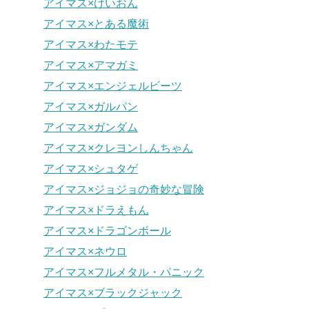
アイマス×けいおん
アイマス×とある魔術
アイマス×わたモテ
アイマス×アマガミ
アイマス×エンジェルビーツ
アイマス×ガルパン
アイマス×ガンダム
アイマス×クレヨンしんちゃん
アイマス×シュタゲ
アイマス×ジョジョの奇妙な冒険
アイマス×ドラえもん
アイマス×ドラゴンボール
アイマス×ネウロ
アイマス×フルメタル・パニック
アイマス×ブラックジャック