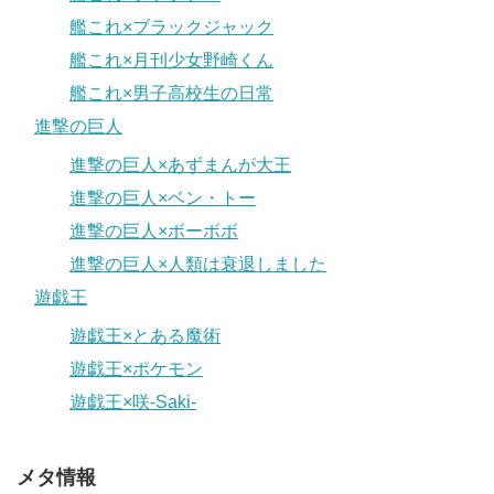
艦これ×ブラックジャック
艦これ×月刊少女野崎くん
艦これ×男子高校生の日常
進撃の巨人
進撃の巨人×あずまんが大王
進撃の巨人×ベン・トー
進撃の巨人×ボーボボ
進撃の巨人×人類は衰退しました
遊戯王
遊戯王×とある魔術
遊戯王×ポケモン
遊戯王×咲-Saki-
メタ情報