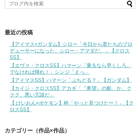
最近の投稿
【アイマス×ガンダム】シロー「今日から君たちのプロ
デューサーになった、シロー・アマダだ。」【クロス
SS】
【エヴァ・クロスSS】ハマーン「乗るなら早くしろ。
でなければ帰れ！」シンジ「えっ」
【アイマスSS】ハマーン「ぷちどる？」【ガンダム】
【カイジ・クロスSS】アカギ「『希望』の船、か。ク
クク、悪い冗談だ」
【 けいおん×ポケモン】梓「やっと見つけたー！」【ク
ロスSS】
カテゴリー（作品×作品）