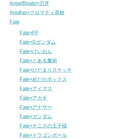
AngelBeats!×刃牙
Another×クロマティ高校
Fate
Fate×FF
Fate×Gガンダム
Fate×けいおん
Fate×とある魔術
Fate×ひだまりスケッチ
Fate×めだかボックス
Fate×アイマス
Fate×アカギ
Fate×アナザー
Fate×ガンダム
Fate×テニスの王子様
Fate×ドラゴンボール