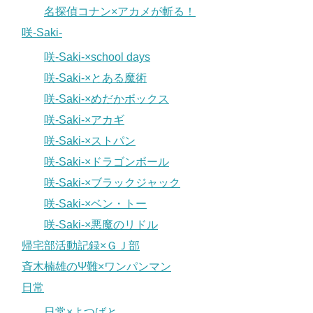
名探偵コナン×アカメが斬る！
咲-Saki-
咲-Saki-×school days
咲-Saki-×とある魔術
咲-Saki-×めだかボックス
咲-Saki-×アカギ
咲-Saki-×ストパン
咲-Saki-×ドラゴンボール
咲-Saki-×ブラックジャック
咲-Saki-×ベン・トー
咲-Saki-×悪魔のリドル
帰宅部活動記録×ＧＪ部
斉木楠雄のΨ難×ワンパンマン
日常
日常×よつばと