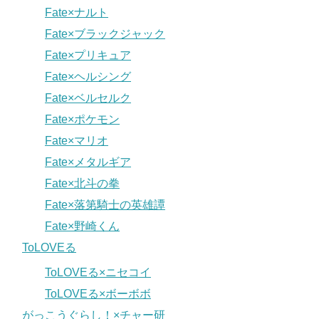
Fate×ナルト
Fate×ブラックジャック
Fate×プリキュア
Fate×ヘルシング
Fate×ベルセルク
Fate×ポケモン
Fate×マリオ
Fate×メタルギア
Fate×北斗の拳
Fate×落第騎士の英雄譚
Fate×野崎くん
ToLOVEる
ToLOVEる×ニセコイ
ToLOVEる×ボーボボ
がっこうぐらし！×チャー研