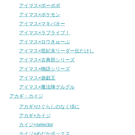
アイマス×ボーボボ
アイマス×ポケモン
アイマス×マキバオー
アイマス×ラブライブ！
アイマス×ロウきゅーぶ
アイマス×世紀末リーダー伝たけし
アイマス×古典部シリーズ
アイマス×物語シリーズ
アイマス×遊戯王
アイマス×魔法陣グルグル
アカギ・カイジ
アカギ×ひぐらしのなく頃に
アカギ×カイジ
カイジ×selector
カイジ×めだかボックス