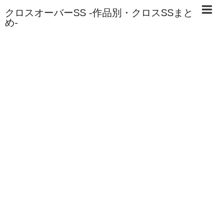
クロスオーバーSS -作品別・クロスSSまと
め-