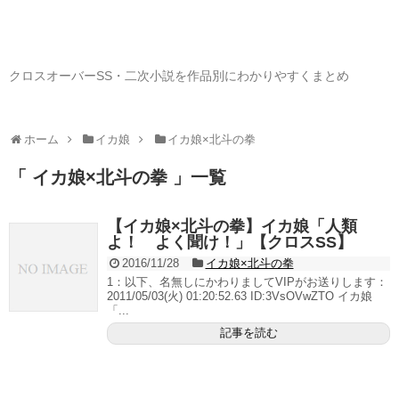
クロスオーバーSS・二次小説を作品別にわかりやすくまとめ
ホーム
イカ娘
イカ娘×北斗の拳
「 イカ娘×北斗の拳 」一覧
【イカ娘×北斗の拳】イカ娘「人類
よ！ よく聞け！」【クロスSS】
2016/11/28
イカ娘×北斗の拳
1：以下、名無しにかわりましてVIPがお送りします：
2011/05/03(火) 01:20:52.63 ID:3VsOVwZTO イカ娘
「...
記事を読む