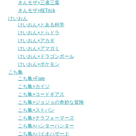
きんモザ×三者三葉
きんモザ×桜Trick
けいおん
けいおん×とある科学
けいおん×とらドラ
けいおん×アカギ
けいおん×アマガミ
けいおん×ドラゴンボール
けいおん×ポケモン
こち亀
こち亀×Fate
こち亀×カイジ
こち亀×コードギアス
こち亀×ジョジョの奇妙な冒険
こち亀×ストパン
こち亀×テラフォーマーズ
こち亀×ハンターハンター
こち亀×バイオハザード