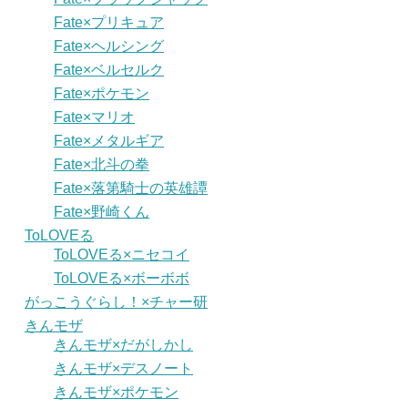
Fate×プリキュア
Fate×ヘルシング
Fate×ベルセルク
Fate×ポケモン
Fate×マリオ
Fate×メタルギア
Fate×北斗の拳
Fate×落第騎士の英雄譚
Fate×野崎くん
ToLOVEる
ToLOVEる×ニセコイ
ToLOVEる×ボーボボ
がっこうぐらし！×チャー研
きんモザ
きんモザ×だがしかし
きんモザ×デスノート
きんモザ×ポケモン