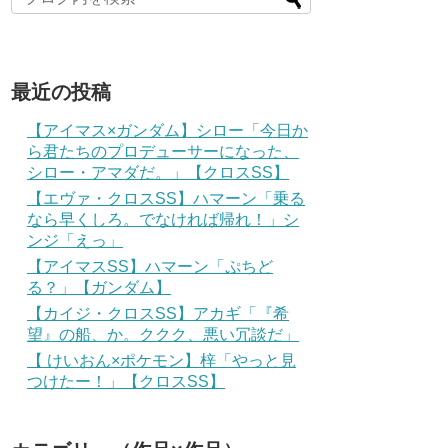
最近の投稿
【アイマス×ガンダム】シロー「今日か
ら君たちのプロデューサーになった、
シロー・アマダだ。」【クロスSS】
【エヴァ・クロスSS】ハマーン「乗る
なら早くしろ。でなければ帰れ！」シ
ンジ「えっ」
【アイマスSS】ハマーン「ぷちど
る？」【ガンダム】
【カイジ・クロスSS】アカギ「『希
望』の船、か。ククク、悪い冗談だ」
【 けいおん×ポケモン】梓「やっと見
つけたー！」【クロスSS】