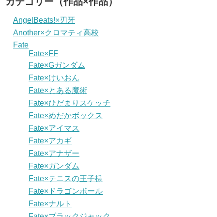
カテゴリー（作品×作品）
AngelBeats!×刃牙
Another×クロマティ高校
Fate
Fate×FF
Fate×Gガンダム
Fate×けいおん
Fate×とある魔術
Fate×ひだまりスケッチ
Fate×めだかボックス
Fate×アイマス
Fate×アカギ
Fate×アナザー
Fate×ガンダム
Fate×テニスの王子様
Fate×ドラゴンボール
Fate×ナルト
Fate×ブラックジャック