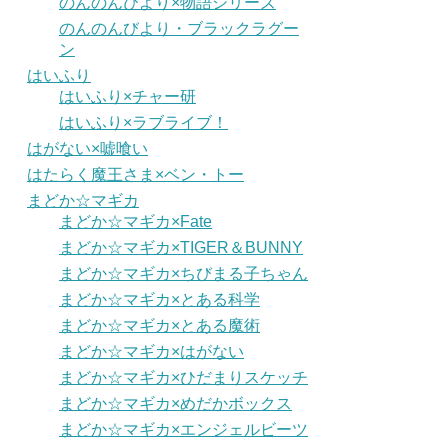
のんのんびより×物語シリーズ
のんのんびより・ブラックラグー
ン
はいふり
はいふり×チャー研
はいふり×ラブライブ！
はがない×嘘喰い
はたらく魔王さま×ベン・トー
まどか☆マギカ
まどか☆マギカ×Fate
まどか☆マギカ×TIGER＆BUNNY
まどか☆マギカ×ちびまる子ちゃん
まどか☆マギカ×とある科学
まどか☆マギカ×とある魔術
まどか☆マギカ×はがない
まどか☆マギカ×ひだまりスケッチ
まどか☆マギカ×めだかボックス
まどか☆マギカ×エンジェルビーツ