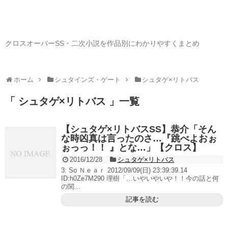
クロスオーバーSS・二次小説を作品別にわかりやすくまとめ
ホーム
シュタインズ・ゲート
シュタゲ×リトバス
「 シュタゲ×リトバス 」一覧
【シュタゲ×リトバスSS】恭介「そん
な時凶真は言ったのさ…『跳べよおぉ
ぉっっ！！ 』とな…」【クロス】
2016/12/28
シュタゲ×リトバス
3: So Ｎｅａｒ 2012/09/09(日) 23:39:39.14
ID:h0Ze7M290 理樹「…いやいやいや！！今の話と何
の関...
記事を読む