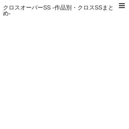
クロスオーバーSS -作品別・クロスSSまと
め-