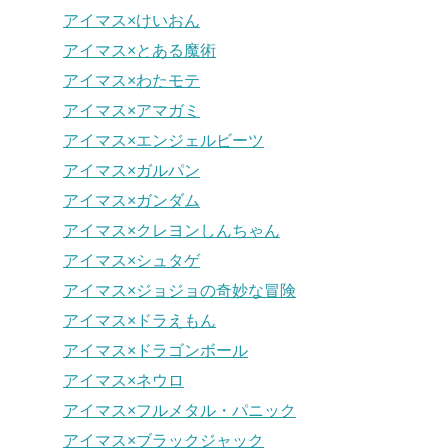
アイマス×けいおん
アイマス×とある魔術
アイマス×わたモテ
アイマス×アマガミ
アイマス×エンジェルビーツ
アイマス×ガルパン
アイマス×ガンダム
アイマス×クレヨンしんちゃん
アイマス×シュタゲ
アイマス×ジョジョの奇妙な冒険
アイマス×ドラえもん
アイマス×ドラゴンボール
アイマス×ネウロ
アイマス×フルメタル・パニック
アイマス×ブラックジャック