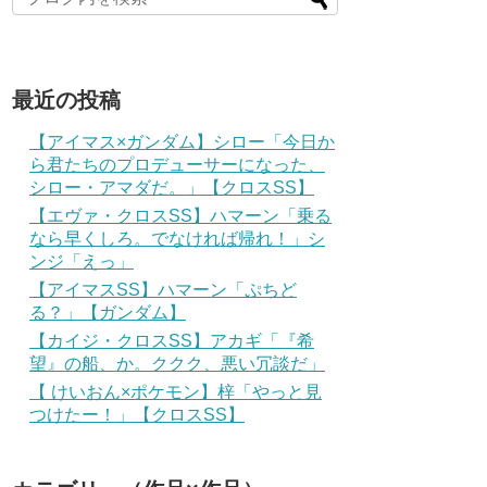
最近の投稿
【アイマス×ガンダム】シロー「今日か
ら君たちのプロデューサーになった、
シロー・アマダだ。」【クロスSS】
【エヴァ・クロスSS】ハマーン「乗る
なら早くしろ。でなければ帰れ！」シ
ンジ「えっ」
【アイマスSS】ハマーン「ぷちど
る？」【ガンダム】
【カイジ・クロスSS】アカギ「『希
望』の船、か。ククク、悪い冗談だ」
【 けいおん×ポケモン】梓「やっと見
つけたー！」【クロスSS】