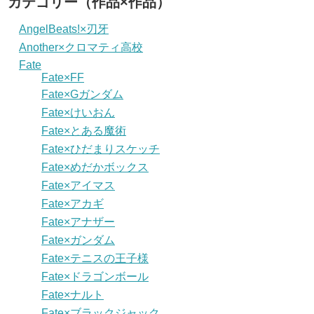
カテゴリー（作品×作品）
AngelBeats!×刃牙
Another×クロマティ高校
Fate
Fate×FF
Fate×Gガンダム
Fate×けいおん
Fate×とある魔術
Fate×ひだまりスケッチ
Fate×めだかボックス
Fate×アイマス
Fate×アカギ
Fate×アナザー
Fate×ガンダム
Fate×テニスの王子様
Fate×ドラゴンボール
Fate×ナルト
Fate×ブラックジャック