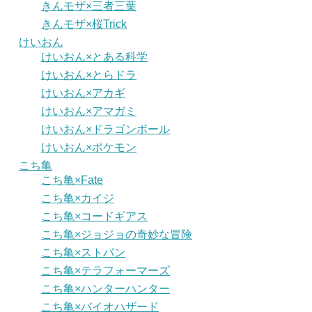
きんモザ×三者三葉
きんモザ×桜Trick
けいおん
けいおん×とある科学
けいおん×とらドラ
けいおん×アカギ
けいおん×アマガミ
けいおん×ドラゴンボール
けいおん×ポケモン
こち亀
こち亀×Fate
こち亀×カイジ
こち亀×コードギアス
こち亀×ジョジョの奇妙な冒険
こち亀×ストパン
こち亀×テラフォーマーズ
こち亀×ハンターハンター
こち亀×バイオハザード