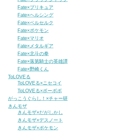
Fate×プリキュア
Fate×ヘルシング
Fate×ベルセルク
Fate×ポケモン
Fate×マリオ
Fate×メタルギア
Fate×北斗の拳
Fate×落第騎士の英雄譚
Fate×野崎くん
ToLOVEる
ToLOVEる×ニセコイ
ToLOVEる×ボーボボ
がっこうぐらし！×チャー研
きんモザ
きんモザ×だがしかし
きんモザ×デスノート
きんモザ×ポケモン