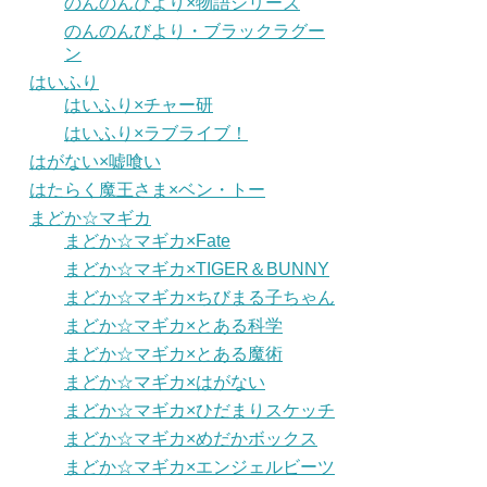
のんのんびより×物語シリーズ
のんのんびより・ブラックラグー
ン
はいふり
はいふり×チャー研
はいふり×ラブライブ！
はがない×嘘喰い
はたらく魔王さま×ベン・トー
まどか☆マギカ
まどか☆マギカ×Fate
まどか☆マギカ×TIGER＆BUNNY
まどか☆マギカ×ちびまる子ちゃん
まどか☆マギカ×とある科学
まどか☆マギカ×とある魔術
まどか☆マギカ×はがない
まどか☆マギカ×ひだまりスケッチ
まどか☆マギカ×めだかボックス
まどか☆マギカ×エンジェルビーツ