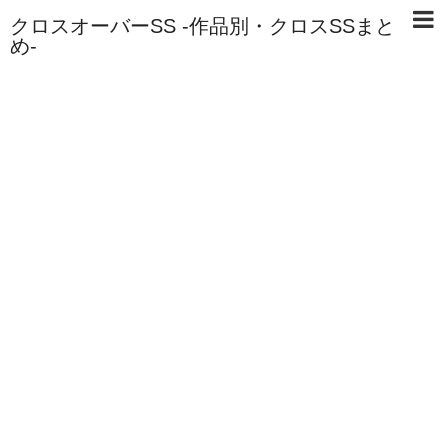
クロスオーバーSS -作品別・クロスSSまと
め-