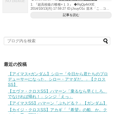
1: 『超高校級の喰種×１３』 ◆RqQp4rtXlE
2014/10/13(月) 17:59:27 ID:jJsuyO1c 苗木「こ…コ...
記事を読む
最近の投稿
【アイマス×ガンダム】シロー「今日から君たちのプロ
デューサーになった、シロー・アマダだ。」【クロス
SS】
【エヴァ・クロスSS】ハマーン「乗るなら早くしろ。
でなければ帰れ！」シンジ「えっ」
【アイマスSS】ハマーン「ぷちどる？」【ガンダム】
【カイジ・クロスSS】アカギ「『希望』の船、か。ク