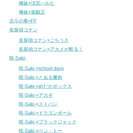
俺妹×涼宮ハルヒ
俺妹×遊戯王
北斗の拳×FF
名探偵コナン
名探偵コナン×ごちうさ
名探偵コナン×アカメが斬る！
咲-Saki-
咲-Saki-×school days
咲-Saki-×とある魔術
咲-Saki-×めだかボックス
咲-Saki-×アカギ
咲-Saki-×ストパン
咲-Saki-×ドラゴンボール
咲-Saki-×ブラックジャック
咲-Saki-×ベン・トー