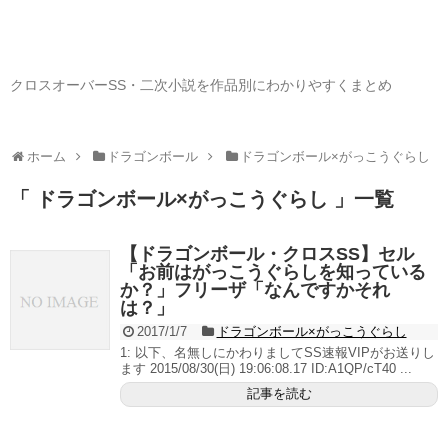
クロスオーバーSS・二次小説を作品別にわかりやすくまとめ
ホーム
ドラゴンボール
ドラゴンボール×がっこうぐらし
「 ドラゴンボール×がっこうぐらし 」一覧
【ドラゴンボール・クロスSS】セル
「お前はがっこうぐらしを知っている
か？」フリーザ「なんですかそれ
は？」
2017/1/7
ドラゴンボール×がっこうぐらし
1: 以下、名無しにかわりましてSS速報VIPがお送りし
ます 2015/08/30(日) 19:06:08.17 ID:A1QP/cT40 ...
記事を読む