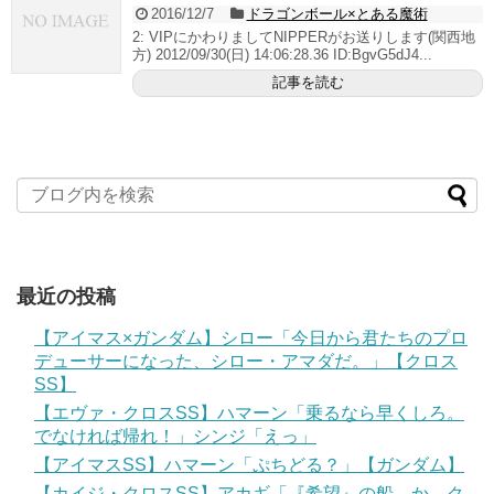
2016/12/7
ドラゴンボール×とある魔術
2: VIPにかわりましてNIPPERがお送りします(関西地
方) 2012/09/30(日) 14:06:28.36 ID:BgvG5dJ4...
記事を読む
最近の投稿
【アイマス×ガンダム】シロー「今日から君たちのプロ
デューサーになった、シロー・アマダだ。」【クロス
SS】
【エヴァ・クロスSS】ハマーン「乗るなら早くしろ。
でなければ帰れ！」シンジ「えっ」
【アイマスSS】ハマーン「ぷちどる？」【ガンダム】
【カイジ・クロスSS】アカギ「『希望』の船、か。ク