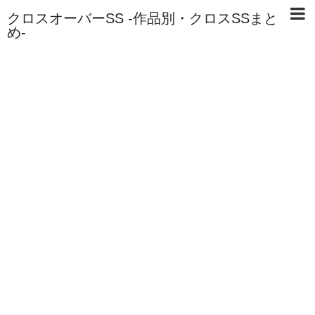
クロスオーバーSS -作品別・クロスSSまと
め-