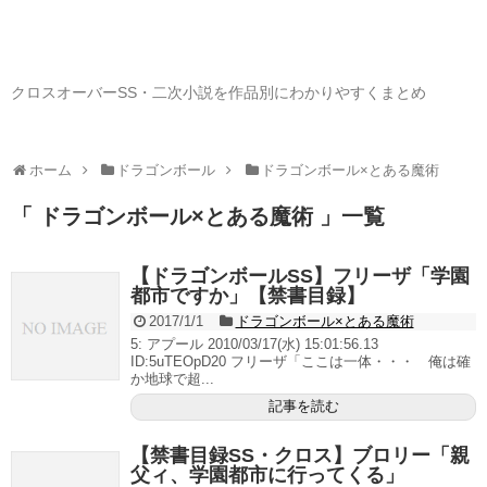
クロスオーバーSS・二次小説を作品別にわかりやすくまとめ
ホーム
ドラゴンボール
ドラゴンボール×とある魔術
「 ドラゴンボール×とある魔術 」一覧
【ドラゴンボールSS】フリーザ「学園
都市ですか」【禁書目録】
2017/1/1
ドラゴンボール×とある魔術
5: アプール 2010/03/17(水) 15:01:56.13
ID:5uTEOpD20 フリーザ「ここは一体・・・ 俺は確
か地球で超...
記事を読む
【禁書目録SS・クロス】ブロリー「親
父ィ、学園都市に行ってくる」