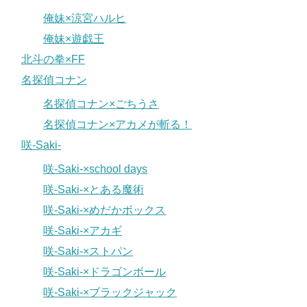
俺妹×涼宮ハルヒ
俺妹×遊戯王
北斗の拳×FF
名探偵コナン
名探偵コナン×ごちうさ
名探偵コナン×アカメが斬る！
咲-Saki-
咲-Saki-×school days
咲-Saki-×とある魔術
咲-Saki-×めだかボックス
咲-Saki-×アカギ
咲-Saki-×ストパン
咲-Saki-×ドラゴンボール
咲-Saki-×ブラックジャック