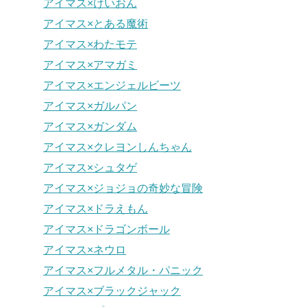
アイマス×けいおん
アイマス×とある魔術
アイマス×わたモテ
アイマス×アマガミ
アイマス×エンジェルビーツ
アイマス×ガルパン
アイマス×ガンダム
アイマス×クレヨンしんちゃん
アイマス×シュタゲ
アイマス×ジョジョの奇妙な冒険
アイマス×ドラえもん
アイマス×ドラゴンボール
アイマス×ネウロ
アイマス×フルメタル・パニック
アイマス×ブラックジャック