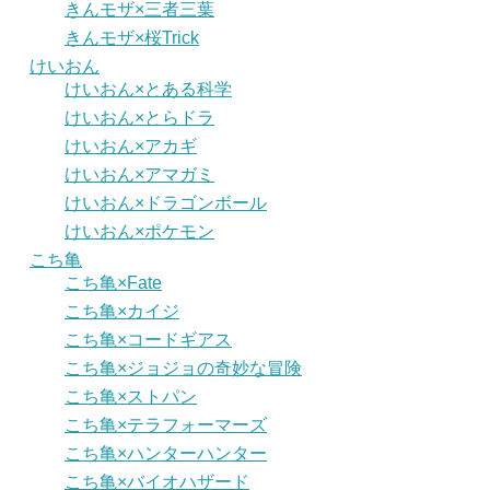
きんモザ×三者三葉
きんモザ×桜Trick
けいおん
けいおん×とある科学
けいおん×とらドラ
けいおん×アカギ
けいおん×アマガミ
けいおん×ドラゴンボール
けいおん×ポケモン
こち亀
こち亀×Fate
こち亀×カイジ
こち亀×コードギアス
こち亀×ジョジョの奇妙な冒険
こち亀×ストパン
こち亀×テラフォーマーズ
こち亀×ハンターハンター
こち亀×バイオハザード