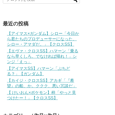
最近の投稿
【アイマス×ガンダム】シロー「今日か
ら君たちのプロデューサーになった、
シロー・アマダだ。」【クロスSS】
【エヴァ・クロスSS】ハマーン「乗る
なら早くしろ。でなければ帰れ！」シ
ンジ「えっ」
【アイマスSS】ハマーン「ぷちど
る？」【ガンダム】
【カイジ・クロスSS】アカギ「『希
望』の船、か。ククク、悪い冗談だ」
【 けいおん×ポケモン】梓「やっと見
つけたー！」【クロスSS】