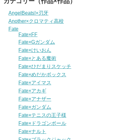
カテゴリー（作品×作品）
AngelBeats!×刃牙
Another×クロマティ高校
Fate
Fate×FF
Fate×Gガンダム
Fate×けいおん
Fate×とある魔術
Fate×ひだまりスケッチ
Fate×めだかボックス
Fate×アイマス
Fate×アカギ
Fate×アナザー
Fate×ガンダム
Fate×テニスの王子様
Fate×ドラゴンボール
Fate×ナルト
Fate×ブラックジャック