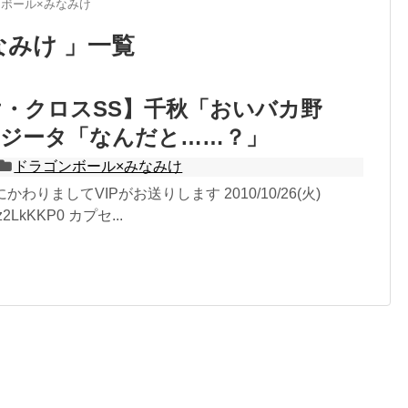
ボール×みなみけ
なみけ 」一覧
・クロスSS】千秋「おいバカ野
ベジータ「なんだと……？」
ドラゴンボール×みなみけ
かわりましてVIPがお送りします 2010/10/26(火)
:yz2LkKKP0 カプセ...