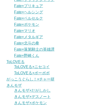
Fate×プリキュア
Fate×ヘルシング
Fate×ベルセルク
Fate×ポケモン
Fate×マリオ
Fate×メタルギア
Fate×北斗の拳
Fate×落第騎士の英雄譚
Fate×野崎くん
ToLOVEる
ToLOVEる×ニセコイ
ToLOVEる×ボーボボ
がっこうぐらし！×チャー研
きんモザ
きんモザ×だがしかし
きんモザ×デスノート
きんモザ×ポケモン