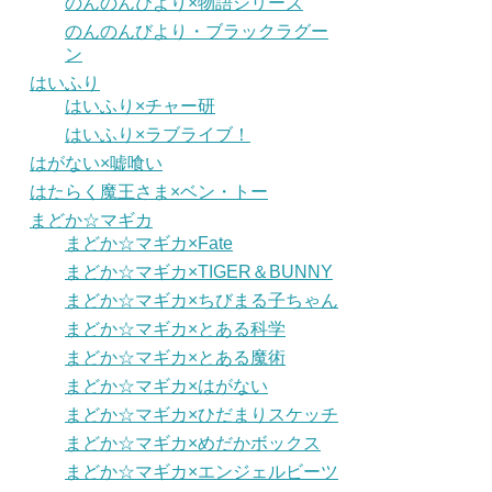
のんのんびより×物語シリーズ
のんのんびより・ブラックラグー
ン
はいふり
はいふり×チャー研
はいふり×ラブライブ！
はがない×嘘喰い
はたらく魔王さま×ベン・トー
まどか☆マギカ
まどか☆マギカ×Fate
まどか☆マギカ×TIGER＆BUNNY
まどか☆マギカ×ちびまる子ちゃん
まどか☆マギカ×とある科学
まどか☆マギカ×とある魔術
まどか☆マギカ×はがない
まどか☆マギカ×ひだまりスケッチ
まどか☆マギカ×めだかボックス
まどか☆マギカ×エンジェルビーツ