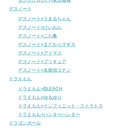
ダンガンロンパ×東京喰種
デスノート
デスノート×うまるちゃん
デスノート×けいおん
デスノート×こち亀
デスノート×まどか☆マギカ
デスノート×アイマス
デスノート×プリキュア
デスノート×名探偵コナン
ドラえもん
ドラえもん×BLEACH
ドラえもん×ゆるゆり
ドラえもん×インフィニット・ストラトス
ドラえもん×ハンターハンター
ドラゴンボール