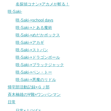
名探偵コナン×アカメが斬る！
咲-Saki-
咲-Saki-×school days
咲-Saki-×とある魔術
咲-Saki-×めだかボックス
咲-Saki-×アカギ
咲-Saki-×ストパン
咲-Saki-×ドラゴンボール
咲-Saki-×ブラックジャック
咲-Saki-×ベン・トー
咲-Saki-×悪魔のリドル
帰宅部活動記録×ＧＪ部
斉木楠雄のΨ難×ワンパンマン
日常
日常×よつばと