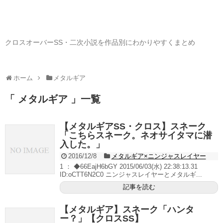
クロスオーバーSS・二次小説を作品別にわかりやすくまとめ
ホーム
メタルギア
「 メタルギア 」一覧
【メタルギアSS・クロス】スネーク
「こちらスネーク。ネオサイタマに潜
入した。」
2016/12/8
メタルギア×ニンジャスレイヤー
1 ： ◆66EajH6bGY 2015/06/03(水) 22:38:13.31
ID:oCTT6N2C0 ニンジャスレイヤーとメタルギ...
記事を読む
【メタルギア】スネーク「ハンタ
ー？」【クロスSS】