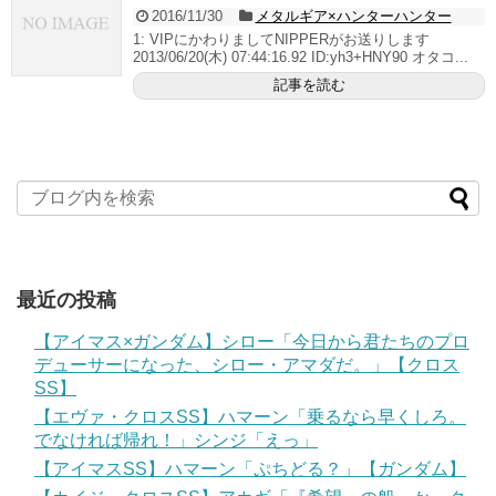
2016/11/30
メタルギア×ハンターハンター
1: VIPにかわりましてNIPPERがお送りします
2013/06/20(木) 07:44:16.92 ID:yh3+HNY90 オタコ...
記事を読む
最近の投稿
【アイマス×ガンダム】シロー「今日から君たちのプロ
デューサーになった、シロー・アマダだ。」【クロス
SS】
【エヴァ・クロスSS】ハマーン「乗るなら早くしろ。
でなければ帰れ！」シンジ「えっ」
【アイマスSS】ハマーン「ぷちどる？」【ガンダム】