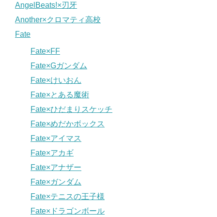
AngelBeats!×刃牙
Another×クロマティ高校
Fate
Fate×FF
Fate×Gガンダム
Fate×けいおん
Fate×とある魔術
Fate×ひだまりスケッチ
Fate×めだかボックス
Fate×アイマス
Fate×アカギ
Fate×アナザー
Fate×ガンダム
Fate×テニスの王子様
Fate×ドラゴンボール