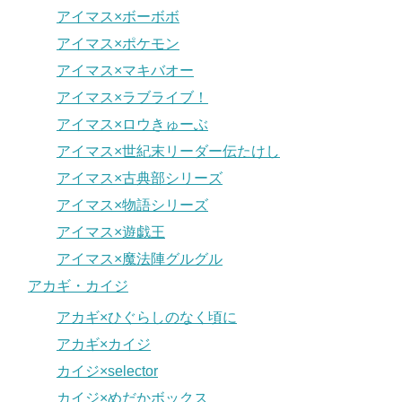
アイマス×ボーボボ
アイマス×ポケモン
アイマス×マキバオー
アイマス×ラブライブ！
アイマス×ロウきゅーぶ
アイマス×世紀末リーダー伝たけし
アイマス×古典部シリーズ
アイマス×物語シリーズ
アイマス×遊戯王
アイマス×魔法陣グルグル
アカギ・カイジ
アカギ×ひぐらしのなく頃に
アカギ×カイジ
カイジ×selector
カイジ×めだかボックス