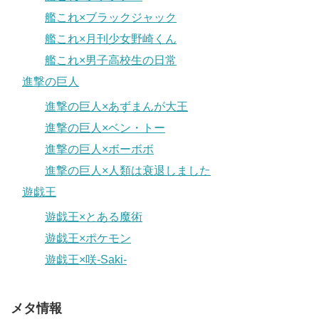
艦これ×ブラックジャック
艦これ×月刊少女野崎くん
艦これ×男子高校生の日常
進撃の巨人
進撃の巨人×あずまんが大王
進撃の巨人×ベン・トー
進撃の巨人×ボーボボ
進撃の巨人×人類は衰退しました
遊戯王
遊戯王×とある魔術
遊戯王×ポケモン
遊戯王×咲-Saki-
メタ情報