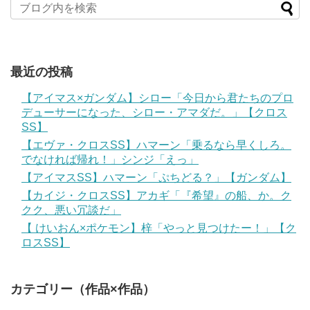
最近の投稿
【アイマス×ガンダム】シロー「今日から君たちのプロ
デューサーになった、シロー・アマダだ。」【クロス
SS】
【エヴァ・クロスSS】ハマーン「乗るなら早くしろ。
でなければ帰れ！」シンジ「えっ」
【アイマスSS】ハマーン「ぷちどる？」【ガンダム】
【カイジ・クロスSS】アカギ「『希望』の船、か。ク
クク、悪い冗談だ」
【 けいおん×ポケモン】梓「やっと見つけたー！」【ク
ロスSS】
カテゴリー（作品×作品）