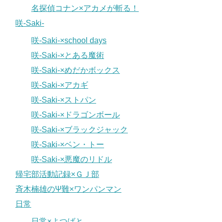
名探偵コナン×アカメが斬る！
咲-Saki-
咲-Saki-×school days
咲-Saki-×とある魔術
咲-Saki-×めだかボックス
咲-Saki-×アカギ
咲-Saki-×ストパン
咲-Saki-×ドラゴンボール
咲-Saki-×ブラックジャック
咲-Saki-×ベン・トー
咲-Saki-×悪魔のリドル
帰宅部活動記録×ＧＪ部
斉木楠雄のΨ難×ワンパンマン
日常
日常×よつばと