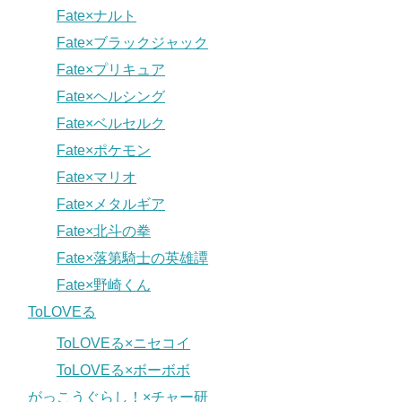
Fate×ナルト
Fate×ブラックジャック
Fate×プリキュア
Fate×ヘルシング
Fate×ベルセルク
Fate×ポケモン
Fate×マリオ
Fate×メタルギア
Fate×北斗の拳
Fate×落第騎士の英雄譚
Fate×野崎くん
ToLOVEる
ToLOVEる×ニセコイ
ToLOVEる×ボーボボ
がっこうぐらし！×チャー研