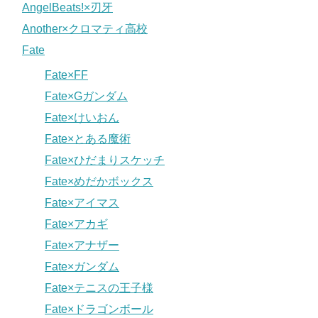
AngelBeats!×刃牙
Another×クロマティ高校
Fate
Fate×FF
Fate×Gガンダム
Fate×けいおん
Fate×とある魔術
Fate×ひだまりスケッチ
Fate×めだかボックス
Fate×アイマス
Fate×アカギ
Fate×アナザー
Fate×ガンダム
Fate×テニスの王子様
Fate×ドラゴンボール