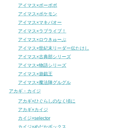
アイマス×ボーボボ
アイマス×ポケモン
アイマス×マキバオー
アイマス×ラブライブ！
アイマス×ロウきゅーぶ
アイマス×世紀末リーダー伝たけし
アイマス×古典部シリーズ
アイマス×物語シリーズ
アイマス×遊戯王
アイマス×魔法陣グルグル
アカギ・カイジ
アカギ×ひぐらしのなく頃に
アカギ×カイジ
カイジ×selector
カイジ×めだかボックス