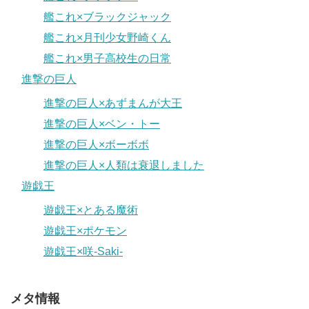
艦これ×ブラックジャック
艦これ×月刊少女野崎くん
艦これ×男子高校生の日常
進撃の巨人
進撃の巨人×あずまんが大王
進撃の巨人×ベン・トー
進撃の巨人×ボーボボ
進撃の巨人×人類は衰退しました
遊戯王
遊戯王×とある魔術
遊戯王×ポケモン
遊戯王×咲-Saki-
メタ情報