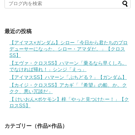
最近の投稿
【アイマス×ガンダム】シロー「今日から君たちのプロ
デューサーになった、シロー・アマダだ。」【クロス
SS】
【エヴァ・クロスSS】ハマーン「乗るなら早くしろ。
でなければ帰れ！」シンジ「えっ」
【アイマスSS】ハマーン「ぷちどる？」【ガンダム】
【カイジ・クロスSS】アカギ「『希望』の船、か。ク
クク、悪い冗談だ」
【 けいおん×ポケモン】梓「やっと見つけたー！」【ク
ロスSS】
カテゴリー（作品×作品）