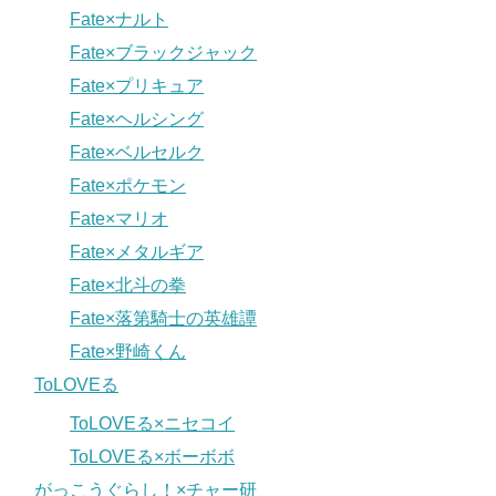
Fate×ナルト
Fate×ブラックジャック
Fate×プリキュア
Fate×ヘルシング
Fate×ベルセルク
Fate×ポケモン
Fate×マリオ
Fate×メタルギア
Fate×北斗の拳
Fate×落第騎士の英雄譚
Fate×野崎くん
ToLOVEる
ToLOVEる×ニセコイ
ToLOVEる×ボーボボ
がっこうぐらし！×チャー研