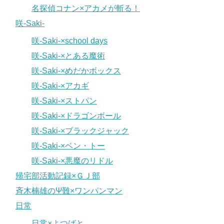
名探偵コナン×アカメが斬る！
咲-Saki-
咲-Saki-×school days
咲-Saki-×とある魔術
咲-Saki-×めだかボックス
咲-Saki-×アカギ
咲-Saki-×ストパン
咲-Saki-×ドラゴンボール
咲-Saki-×ブラックジャック
咲-Saki-×ベン・トー
咲-Saki-×悪魔のリドル
帰宅部活動記録×ＧＪ部
斉木楠雄のΨ難×ワンパンマン
日常
日常×よつばと