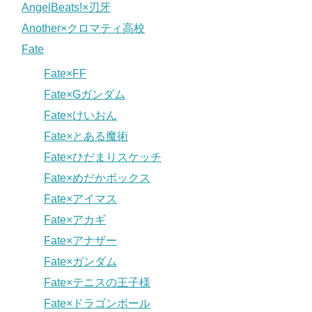
AngelBeats!×刃牙
Another×クロマティ高校
Fate
Fate×FF
Fate×Gガンダム
Fate×けいおん
Fate×とある魔術
Fate×ひだまりスケッチ
Fate×めだかボックス
Fate×アイマス
Fate×アカギ
Fate×アナザー
Fate×ガンダム
Fate×テニスの王子様
Fate×ドラゴンボール