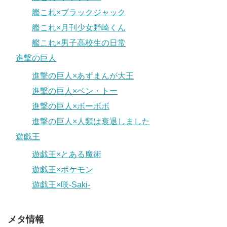
艦これ×ブラックジャック
艦これ×月刊少女野崎くん
艦これ×男子高校生の日常
進撃の巨人
進撃の巨人×あずまんが大王
進撃の巨人×ベン・トー
進撃の巨人×ボーボボ
進撃の巨人×人類は衰退しました
遊戯王
遊戯王×とある魔術
遊戯王×ポケモン
遊戯王×咲-Saki-
メタ情報