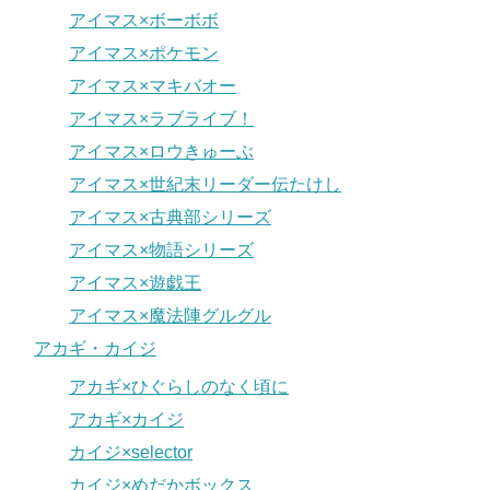
アイマス×ボーボボ
アイマス×ポケモン
アイマス×マキバオー
アイマス×ラブライブ！
アイマス×ロウきゅーぶ
アイマス×世紀末リーダー伝たけし
アイマス×古典部シリーズ
アイマス×物語シリーズ
アイマス×遊戯王
アイマス×魔法陣グルグル
アカギ・カイジ
アカギ×ひぐらしのなく頃に
アカギ×カイジ
カイジ×selector
カイジ×めだかボックス