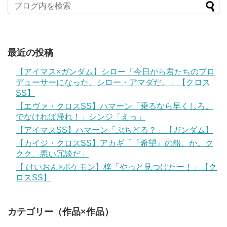
最近の投稿
【アイマス×ガンダム】シロー「今日から君たちのプロ
デューサーになった、シロー・アマダだ。」【クロス
SS】
【エヴァ・クロスSS】ハマーン「乗るなら早くしろ。
でなければ帰れ！」シンジ「えっ」
【アイマスSS】ハマーン「ぷちどる？」【ガンダム】
【カイジ・クロスSS】アカギ「『希望』の船、か。ク
クク、悪い冗談だ」
【 けいおん×ポケモン】梓「やっと見つけたー！」【ク
ロスSS】
カテゴリー（作品×作品）