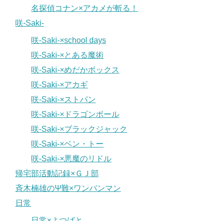
名探偵コナン×アカメが斬る！
咲-Saki-
咲-Saki-×school days
咲-Saki-×とある魔術
咲-Saki-×めだかボックス
咲-Saki-×アカギ
咲-Saki-×ストパン
咲-Saki-×ドラゴンボール
咲-Saki-×ブラックジャック
咲-Saki-×ベン・トー
咲-Saki-×悪魔のリドル
帰宅部活動記録×ＧＪ部
斉木楠雄のΨ難×ワンパンマン
日常
日常×よつばと