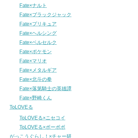
Fate×ナルト
Fate×ブラックジャック
Fate×プリキュア
Fate×ヘルシング
Fate×ベルセルク
Fate×ポケモン
Fate×マリオ
Fate×メタルギア
Fate×北斗の拳
Fate×落第騎士の英雄譚
Fate×野崎くん
ToLOVEる
ToLOVEる×ニセコイ
ToLOVEる×ボーボボ
がっこうぐらし！×チャー研