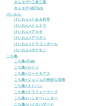
きんモザ×三者三葉
きんモザ×桜Trick
けいおん
けいおん×とある科学
けいおん×とらドラ
けいおん×アカギ
けいおん×アマガミ
けいおん×ドラゴンボール
けいおん×ポケモン
こち亀
こち亀×Fate
こち亀×カイジ
こち亀×コードギアス
こち亀×ジョジョの奇妙な冒険
こち亀×ストパン
こち亀×テラフォーマーズ
こち亀×ハンターハンター
こち亀×バイオハザード