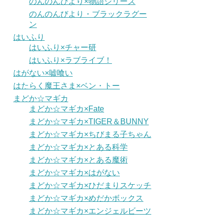
のんのんびより×物語シリーズ
のんのんびより・ブラックラグー
ン
はいふり
はいふり×チャー研
はいふり×ラブライブ！
はがない×嘘喰い
はたらく魔王さま×ベン・トー
まどか☆マギカ
まどか☆マギカ×Fate
まどか☆マギカ×TIGER＆BUNNY
まどか☆マギカ×ちびまる子ちゃん
まどか☆マギカ×とある科学
まどか☆マギカ×とある魔術
まどか☆マギカ×はがない
まどか☆マギカ×ひだまりスケッチ
まどか☆マギカ×めだかボックス
まどか☆マギカ×エンジェルビーツ