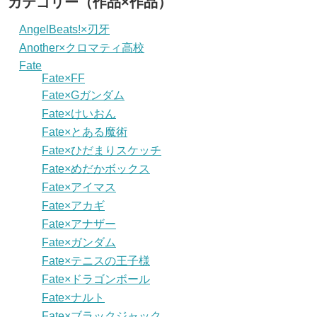
カテゴリー（作品×作品）
AngelBeats!×刃牙
Another×クロマティ高校
Fate
Fate×FF
Fate×Gガンダム
Fate×けいおん
Fate×とある魔術
Fate×ひだまりスケッチ
Fate×めだかボックス
Fate×アイマス
Fate×アカギ
Fate×アナザー
Fate×ガンダム
Fate×テニスの王子様
Fate×ドラゴンボール
Fate×ナルト
Fate×ブラックジャック