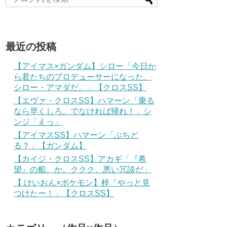
最近の投稿
【アイマス×ガンダム】シロー「今日か
ら君たちのプロデューサーになった、
シロー・アマダだ。」【クロスSS】
【エヴァ・クロスSS】ハマーン「乗る
なら早くしろ。でなければ帰れ！」シ
ンジ「えっ」
【アイマスSS】ハマーン「ぷちど
る？」【ガンダム】
【カイジ・クロスSS】アカギ「『希
望』の船、か。ククク、悪い冗談だ」
【 けいおん×ポケモン】梓「やっと見
つけたー！」【クロスSS】