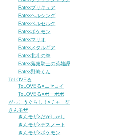
Fate×プリキュア
Fate×ヘルシング
Fate×ベルセルク
Fate×ポケモン
Fate×マリオ
Fate×メタルギア
Fate×北斗の拳
Fate×落第騎士の英雄譚
Fate×野崎くん
ToLOVEる
ToLOVEる×ニセコイ
ToLOVEる×ボーボボ
がっこうぐらし！×チャー研
きんモザ
きんモザ×だがしかし
きんモザ×デスノート
きんモザ×ポケモン