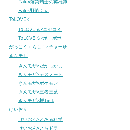
Fate×落第騎士の英雄譚
Fate×野崎くん
ToLOVEる
ToLOVEる×ニセコイ
ToLOVEる×ボーボボ
がっこうぐらし！×チャー研
きんモザ
きんモザ×だがしかし
きんモザ×デスノート
きんモザ×ポケモン
きんモザ×三者三葉
きんモザ×桜Trick
けいおん
けいおん×とある科学
けいおん×とらドラ