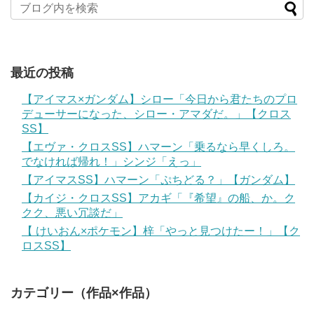
最近の投稿
【アイマス×ガンダム】シロー「今日から君たちのプロ
デューサーになった、シロー・アマダだ。」【クロス
SS】
【エヴァ・クロスSS】ハマーン「乗るなら早くしろ。
でなければ帰れ！」シンジ「えっ」
【アイマスSS】ハマーン「ぷちどる？」【ガンダム】
【カイジ・クロスSS】アカギ「『希望』の船、か。ク
クク、悪い冗談だ」
【 けいおん×ポケモン】梓「やっと見つけたー！」【ク
ロスSS】
カテゴリー（作品×作品）