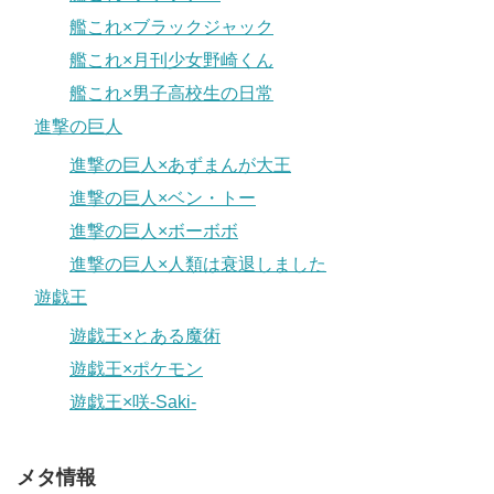
艦これ×ブラックジャック
艦これ×月刊少女野崎くん
艦これ×男子高校生の日常
進撃の巨人
進撃の巨人×あずまんが大王
進撃の巨人×ベン・トー
進撃の巨人×ボーボボ
進撃の巨人×人類は衰退しました
遊戯王
遊戯王×とある魔術
遊戯王×ポケモン
遊戯王×咲-Saki-
メタ情報