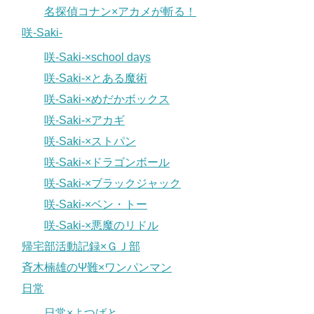
名探偵コナン×アカメが斬る！
咲-Saki-
咲-Saki-×school days
咲-Saki-×とある魔術
咲-Saki-×めだかボックス
咲-Saki-×アカギ
咲-Saki-×ストパン
咲-Saki-×ドラゴンボール
咲-Saki-×ブラックジャック
咲-Saki-×ベン・トー
咲-Saki-×悪魔のリドル
帰宅部活動記録×ＧＪ部
斉木楠雄のΨ難×ワンパンマン
日常
日常×よつばと