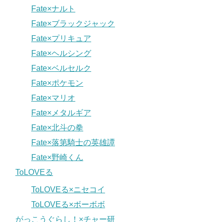
Fate×ナルト
Fate×ブラックジャック
Fate×プリキュア
Fate×ヘルシング
Fate×ベルセルク
Fate×ポケモン
Fate×マリオ
Fate×メタルギア
Fate×北斗の拳
Fate×落第騎士の英雄譚
Fate×野崎くん
ToLOVEる
ToLOVEる×ニセコイ
ToLOVEる×ボーボボ
がっこうぐらし！×チャー研