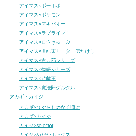
アイマス×ボーボボ
アイマス×ポケモン
アイマス×マキバオー
アイマス×ラブライブ！
アイマス×ロウきゅーぶ
アイマス×世紀末リーダー伝たけし
アイマス×古典部シリーズ
アイマス×物語シリーズ
アイマス×遊戯王
アイマス×魔法陣グルグル
アカギ・カイジ
アカギ×ひぐらしのなく頃に
アカギ×カイジ
カイジ×selector
カイジ×めだかボックス