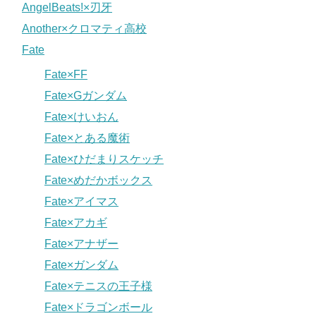
AngelBeats!×刃牙
Another×クロマティ高校
Fate
Fate×FF
Fate×Gガンダム
Fate×けいおん
Fate×とある魔術
Fate×ひだまりスケッチ
Fate×めだかボックス
Fate×アイマス
Fate×アカギ
Fate×アナザー
Fate×ガンダム
Fate×テニスの王子様
Fate×ドラゴンボール