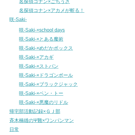
名探偵コナン×ごちうさ
名探偵コナン×アカメが斬る！
咲-Saki-
咲-Saki-×school days
咲-Saki-×とある魔術
咲-Saki-×めだかボックス
咲-Saki-×アカギ
咲-Saki-×ストパン
咲-Saki-×ドラゴンボール
咲-Saki-×ブラックジャック
咲-Saki-×ベン・トー
咲-Saki-×悪魔のリドル
帰宅部活動記録×ＧＪ部
斉木楠雄のΨ難×ワンパンマン
日常