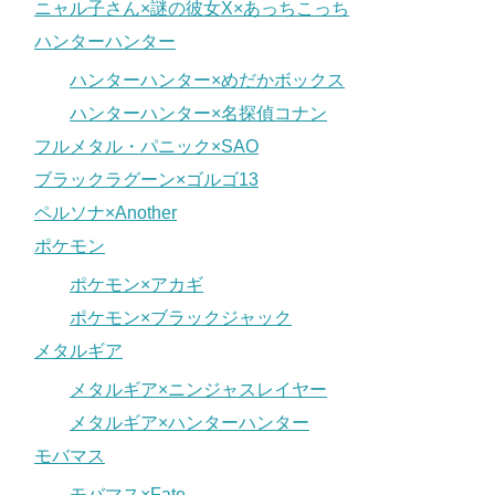
ニャル子さん×謎の彼女X×あっちこっち
ハンターハンター
ハンターハンター×めだかボックス
ハンターハンター×名探偵コナン
フルメタル・パニック×SAO
ブラックラグーン×ゴルゴ13
ペルソナ×Another
ポケモン
ポケモン×アカギ
ポケモン×ブラックジャック
メタルギア
メタルギア×ニンジャスレイヤー
メタルギア×ハンターハンター
モバマス
モバマス×Fate