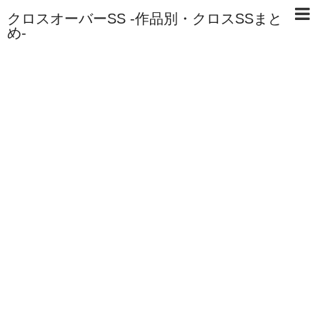
クロスオーバーSS -作品別・クロスSSまと
め-