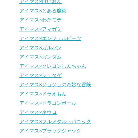
アイマス×けいおん
アイマス×とある魔術
アイマス×わたモテ
アイマス×アマガミ
アイマス×エンジェルビーツ
アイマス×ガルパン
アイマス×ガンダム
アイマス×クレヨンしんちゃん
アイマス×シュタゲ
アイマス×ジョジョの奇妙な冒険
アイマス×ドラえもん
アイマス×ドラゴンボール
アイマス×ネウロ
アイマス×フルメタル・パニック
アイマス×ブラックジャック