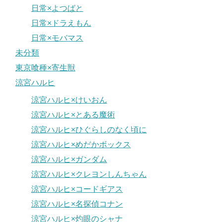
日常×よつばと
日常×ドラえもん
日常×モバマス
未分類
東京喰種×寄生獣
涼宮ハルヒ
涼宮ハルヒ×けいおん
涼宮ハルヒ×とある魔術
涼宮ハルヒ×ひぐらしのなく頃に
涼宮ハルヒ×めだかボックス
涼宮ハルヒ×ガンダム
涼宮ハルヒ×クレヨンしんちゃん
涼宮ハルヒ×コードギアス
涼宮ハルヒ×名探偵コナン
涼宮ハルヒ×灼眼のシャナ