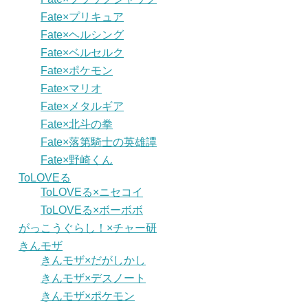
Fate×プリキュア
Fate×ヘルシング
Fate×ベルセルク
Fate×ポケモン
Fate×マリオ
Fate×メタルギア
Fate×北斗の拳
Fate×落第騎士の英雄譚
Fate×野崎くん
ToLOVEる
ToLOVEる×ニセコイ
ToLOVEる×ボーボボ
がっこうぐらし！×チャー研
きんモザ
きんモザ×だがしかし
きんモザ×デスノート
きんモザ×ポケモン