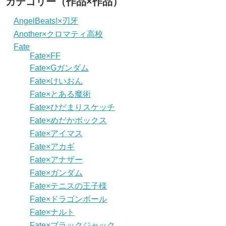
カテゴリー（作品×作品）
AngelBeats!×刃牙
Another×クロマティ高校
Fate
Fate×FF
Fate×Gガンダム
Fate×けいおん
Fate×とある魔術
Fate×ひだまりスケッチ
Fate×めだかボックス
Fate×アイマス
Fate×アカギ
Fate×アナザー
Fate×ガンダム
Fate×テニスの王子様
Fate×ドラゴンボール
Fate×ナルト
Fate×ブラックジャック