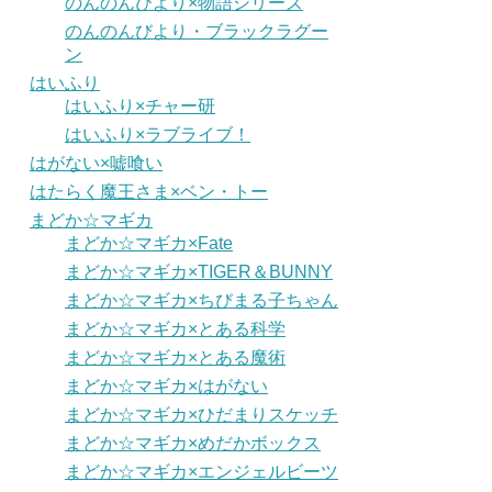
のんのんびより×物語シリーズ
のんのんびより・ブラックラグー
ン
はいふり
はいふり×チャー研
はいふり×ラブライブ！
はがない×嘘喰い
はたらく魔王さま×ベン・トー
まどか☆マギカ
まどか☆マギカ×Fate
まどか☆マギカ×TIGER＆BUNNY
まどか☆マギカ×ちびまる子ちゃん
まどか☆マギカ×とある科学
まどか☆マギカ×とある魔術
まどか☆マギカ×はがない
まどか☆マギカ×ひだまりスケッチ
まどか☆マギカ×めだかボックス
まどか☆マギカ×エンジェルビーツ