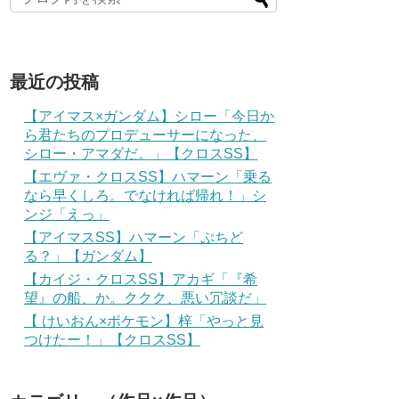
最近の投稿
【アイマス×ガンダム】シロー「今日か
ら君たちのプロデューサーになった、
シロー・アマダだ。」【クロスSS】
【エヴァ・クロスSS】ハマーン「乗る
なら早くしろ。でなければ帰れ！」シ
ンジ「えっ」
【アイマスSS】ハマーン「ぷちど
る？」【ガンダム】
【カイジ・クロスSS】アカギ「『希
望』の船、か。ククク、悪い冗談だ」
【 けいおん×ポケモン】梓「やっと見
つけたー！」【クロスSS】