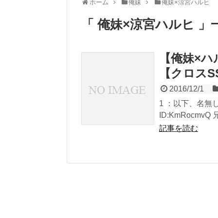
ホーム
俺妹
俺妹×涼宮ハルヒ
「 俺妹×涼宮ハルヒ 」
【俺妹×ハ
【クロスS
2016/12/1
1 ：以下、名無しが
ID:KmRocmv
記事を読む