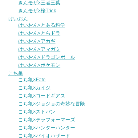
きんモザ×三者三葉
きんモザ×桜Trick
けいおん
けいおん×とある科学
けいおん×とらドラ
けいおん×アカギ
けいおん×アマガミ
けいおん×ドラゴンボール
けいおん×ポケモン
こち亀
こち亀×Fate
こち亀×カイジ
こち亀×コードギアス
こち亀×ジョジョの奇妙な冒険
こち亀×ストパン
こち亀×テラフォーマーズ
こち亀×ハンターハンター
こち亀×バイオハザード