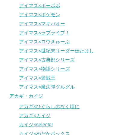
アイマス×ボーボボ
アイマス×ポケモン
アイマス×マキバオー
アイマス×ラブライブ！
アイマス×ロウきゅーぶ
アイマス×世紀末リーダー伝たけし
アイマス×古典部シリーズ
アイマス×物語シリーズ
アイマス×遊戯王
アイマス×魔法陣グルグル
アカギ・カイジ
アカギ×ひぐらしのなく頃に
アカギ×カイジ
カイジ×selector
カイジ×めだかボックス