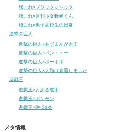
艦これ×ブラックジャック
艦これ×月刊少女野崎くん
艦これ×男子高校生の日常
進撃の巨人
進撃の巨人×あずまんが大王
進撃の巨人×ベン・トー
進撃の巨人×ボーボボ
進撃の巨人×人類は衰退しました
遊戯王
遊戯王×とある魔術
遊戯王×ポケモン
遊戯王×咲-Saki-
メタ情報