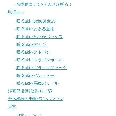
名探偵コナン×アカメが斬る！
咲-Saki-
咲-Saki-×school days
咲-Saki-×とある魔術
咲-Saki-×めだかボックス
咲-Saki-×アカギ
咲-Saki-×ストパン
咲-Saki-×ドラゴンボール
咲-Saki-×ブラックジャック
咲-Saki-×ベン・トー
咲-Saki-×悪魔のリドル
帰宅部活動記録×ＧＪ部
斉木楠雄のΨ難×ワンパンマン
日常
日常×よつばと