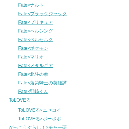
Fate×ナルト
Fate×ブラックジャック
Fate×プリキュア
Fate×ヘルシング
Fate×ベルセルク
Fate×ポケモン
Fate×マリオ
Fate×メタルギア
Fate×北斗の拳
Fate×落第騎士の英雄譚
Fate×野崎くん
ToLOVEる
ToLOVEる×ニセコイ
ToLOVEる×ボーボボ
がっこうぐらし！×チャー研