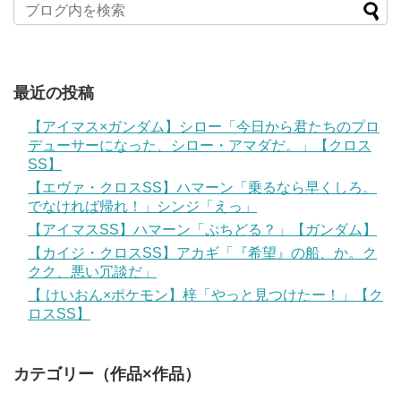
最近の投稿
【アイマス×ガンダム】シロー「今日から君たちのプロ
デューサーになった、シロー・アマダだ。」【クロス
SS】
【エヴァ・クロスSS】ハマーン「乗るなら早くしろ。
でなければ帰れ！」シンジ「えっ」
【アイマスSS】ハマーン「ぷちどる？」【ガンダム】
【カイジ・クロスSS】アカギ「『希望』の船、か。ク
クク、悪い冗談だ」
【 けいおん×ポケモン】梓「やっと見つけたー！」【ク
ロスSS】
カテゴリー（作品×作品）