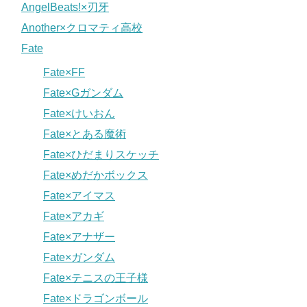
AngelBeats!×刃牙
Another×クロマティ高校
Fate
Fate×FF
Fate×Gガンダム
Fate×けいおん
Fate×とある魔術
Fate×ひだまりスケッチ
Fate×めだかボックス
Fate×アイマス
Fate×アカギ
Fate×アナザー
Fate×ガンダム
Fate×テニスの王子様
Fate×ドラゴンボール