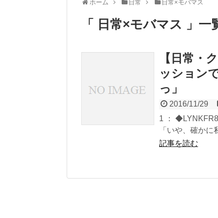
ホーム
日常
日常×モバマス
「 日常×モバマス 」一
【日常・ク
ッション
っ」
2016/11/29
1 ： ◆LYNKFR8P
「いや、確かに私
記事を読む