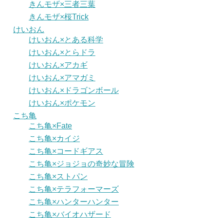
きんモザ×三者三葉
きんモザ×桜Trick
けいおん
けいおん×とある科学
けいおん×とらドラ
けいおん×アカギ
けいおん×アマガミ
けいおん×ドラゴンボール
けいおん×ポケモン
こち亀
こち亀×Fate
こち亀×カイジ
こち亀×コードギアス
こち亀×ジョジョの奇妙な冒険
こち亀×ストパン
こち亀×テラフォーマーズ
こち亀×ハンターハンター
こち亀×バイオハザード