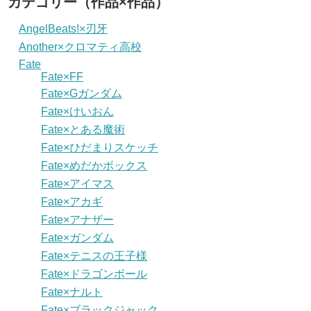
カテゴリー（作品×作品）
AngelBeats!×刃牙
Another×クロマティ高校
Fate
Fate×FF
Fate×Gガンダム
Fate×けいおん
Fate×とある魔術
Fate×ひだまりスケッチ
Fate×めだかボックス
Fate×アイマス
Fate×アカギ
Fate×アナザー
Fate×ガンダム
Fate×テニスの王子様
Fate×ドラゴンボール
Fate×ナルト
Fate×ブラックジャック