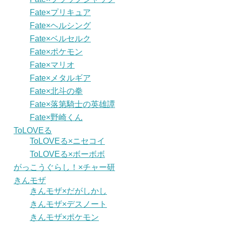
Fate×プリキュア
Fate×ヘルシング
Fate×ベルセルク
Fate×ポケモン
Fate×マリオ
Fate×メタルギア
Fate×北斗の拳
Fate×落第騎士の英雄譚
Fate×野崎くん
ToLOVEる
ToLOVEる×ニセコイ
ToLOVEる×ボーボボ
がっこうぐらし！×チャー研
きんモザ
きんモザ×だがしかし
きんモザ×デスノート
きんモザ×ポケモン