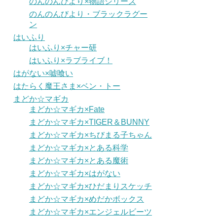
のんのんびより×物語シリーズ
のんのんびより・ブラックラグー
ン
はいふり
はいふり×チャー研
はいふり×ラブライブ！
はがない×嘘喰い
はたらく魔王さま×ベン・トー
まどか☆マギカ
まどか☆マギカ×Fate
まどか☆マギカ×TIGER＆BUNNY
まどか☆マギカ×ちびまる子ちゃん
まどか☆マギカ×とある科学
まどか☆マギカ×とある魔術
まどか☆マギカ×はがない
まどか☆マギカ×ひだまりスケッチ
まどか☆マギカ×めだかボックス
まどか☆マギカ×エンジェルビーツ