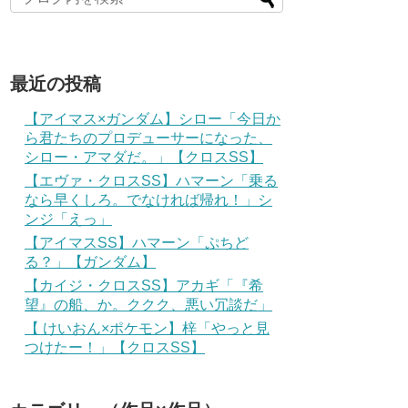
最近の投稿
【アイマス×ガンダム】シロー「今日か
ら君たちのプロデューサーになった、
シロー・アマダだ。」【クロスSS】
【エヴァ・クロスSS】ハマーン「乗る
なら早くしろ。でなければ帰れ！」シ
ンジ「えっ」
【アイマスSS】ハマーン「ぷちど
る？」【ガンダム】
【カイジ・クロスSS】アカギ「『希
望』の船、か。ククク、悪い冗談だ」
【 けいおん×ポケモン】梓「やっと見
つけたー！」【クロスSS】