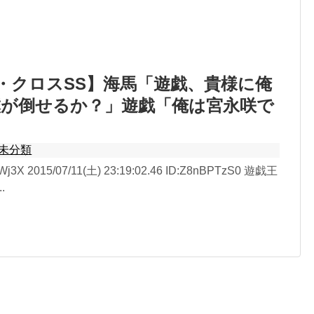
ki-・クロスSS】海馬「遊戯、貴様に俺
僕が倒せるか？」遊戯「俺は宮永咲で
」
未分類
j3X 2015/07/11(土) 23:19:02.46 ID:Z8nBPTzS0 遊戯王
.