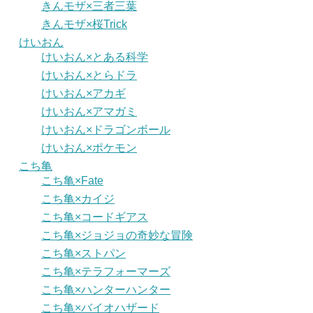
きんモザ×三者三葉
きんモザ×桜Trick
けいおん
けいおん×とある科学
けいおん×とらドラ
けいおん×アカギ
けいおん×アマガミ
けいおん×ドラゴンボール
けいおん×ポケモン
こち亀
こち亀×Fate
こち亀×カイジ
こち亀×コードギアス
こち亀×ジョジョの奇妙な冒険
こち亀×ストパン
こち亀×テラフォーマーズ
こち亀×ハンターハンター
こち亀×バイオハザード