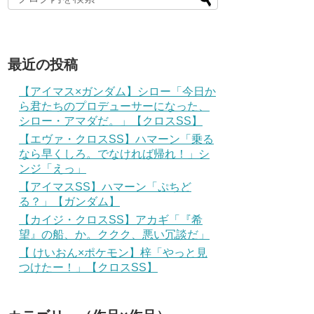
最近の投稿
【アイマス×ガンダム】シロー「今日か
ら君たちのプロデューサーになった、
シロー・アマダだ。」【クロスSS】
【エヴァ・クロスSS】ハマーン「乗る
なら早くしろ。でなければ帰れ！」シ
ンジ「えっ」
【アイマスSS】ハマーン「ぷちど
る？」【ガンダム】
【カイジ・クロスSS】アカギ「『希
望』の船、か。ククク、悪い冗談だ」
【 けいおん×ポケモン】梓「やっと見
つけたー！」【クロスSS】