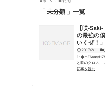
ホーム
未分類
「 未分類 」一覧
【咲-Sa
の最強の
いくぜ！
2017/2/1
1: ◆mZ6amyHZW
と咲のクロス。 ..
記事を読む