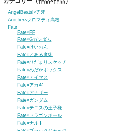
カテゴリー（作品×作品）
AngelBeats!×刃牙
Another×クロマティ高校
Fate
Fate×FF
Fate×Gガンダム
Fate×けいおん
Fate×とある魔術
Fate×ひだまりスケッチ
Fate×めだかボックス
Fate×アイマス
Fate×アカギ
Fate×アナザー
Fate×ガンダム
Fate×テニスの王子様
Fate×ドラゴンボール
Fate×ナルト
Fate×ブラックジャック