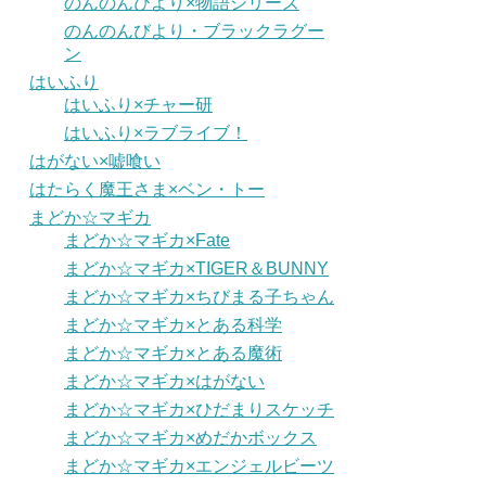
のんのんびより×物語シリーズ
のんのんびより・ブラックラグー
ン
はいふり
はいふり×チャー研
はいふり×ラブライブ！
はがない×嘘喰い
はたらく魔王さま×ベン・トー
まどか☆マギカ
まどか☆マギカ×Fate
まどか☆マギカ×TIGER＆BUNNY
まどか☆マギカ×ちびまる子ちゃん
まどか☆マギカ×とある科学
まどか☆マギカ×とある魔術
まどか☆マギカ×はがない
まどか☆マギカ×ひだまりスケッチ
まどか☆マギカ×めだかボックス
まどか☆マギカ×エンジェルビーツ