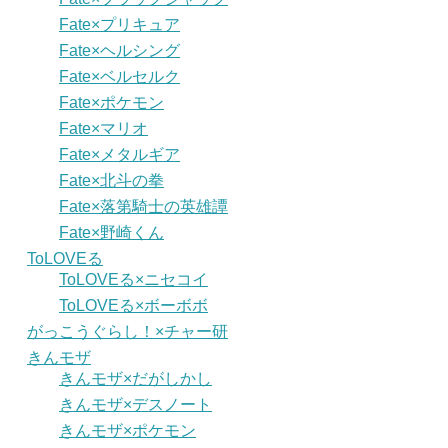
Fate×プリキュア
Fate×ヘルシング
Fate×ベルセルク
Fate×ポケモン
Fate×マリオ
Fate×メタルギア
Fate×北斗の拳
Fate×落第騎士の英雄譚
Fate×野崎くん
ToLOVEる
ToLOVEる×ニセコイ
ToLOVEる×ボーボボ
がっこうぐらし！×チャー研
きんモザ
きんモザ×だがしかし
きんモザ×デスノート
きんモザ×ポケモン