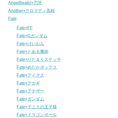
AngelBeats!×刃牙
Another×クロマティ高校
Fate
Fate×FF
Fate×Gガンダム
Fate×けいおん
Fate×とある魔術
Fate×ひだまりスケッチ
Fate×めだかボックス
Fate×アイマス
Fate×アカギ
Fate×アナザー
Fate×ガンダム
Fate×テニスの王子様
Fate×ドラゴンボール