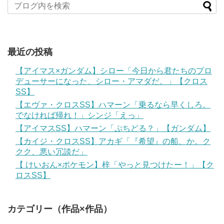
最近の投稿
【アイマス×ガンダム】シロー「今日から君たちのプロ
デューサーになった、シロー・アマダだ。」【クロス
SS】
【エヴァ・クロスSS】ハマーン「乗るなら早くしろ。
でなければ帰れ！」シンジ「えっ」
【アイマスSS】ハマーン「ぷちどる？」【ガンダム】
【カイジ・クロスSS】アカギ「『希望』の船、か。ク
クク、悪い冗談だ」
【 けいおん×ポケモン】梓「やっと見つけたー！」【ク
ロスSS】
カテゴリー（作品×作品）