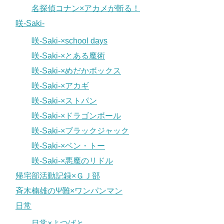
名探偵コナン×アカメが斬る！
咲-Saki-
咲-Saki-×school days
咲-Saki-×とある魔術
咲-Saki-×めだかボックス
咲-Saki-×アカギ
咲-Saki-×ストパン
咲-Saki-×ドラゴンボール
咲-Saki-×ブラックジャック
咲-Saki-×ベン・トー
咲-Saki-×悪魔のリドル
帰宅部活動記録×ＧＪ部
斉木楠雄のΨ難×ワンパンマン
日常
日常×よつばと