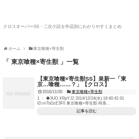
クロスオーバーSS・二次小説を作品別にわかりやすくまとめ
ホーム
東京喰種×寄生獣
「 東京喰種×寄生獣 」一覧
【東京喰種×寄生獣SS】泉新一「東
京…喰種……？」【クロス】
2016/11/30
東京喰種×寄生獣
1 ： ◆3UO.XRpYJ2 2014/12/24(水) 19:40:42.01
ID:mTbDzE3F0 東京喰種×寄生獣 時系...
記事を読む