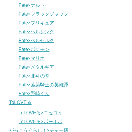
Fate×ナルト
Fate×ブラックジャック
Fate×プリキュア
Fate×ヘルシング
Fate×ベルセルク
Fate×ポケモン
Fate×マリオ
Fate×メタルギア
Fate×北斗の拳
Fate×落第騎士の英雄譚
Fate×野崎くん
ToLOVEる
ToLOVEる×ニセコイ
ToLOVEる×ボーボボ
がっこうぐらし！×チャー研