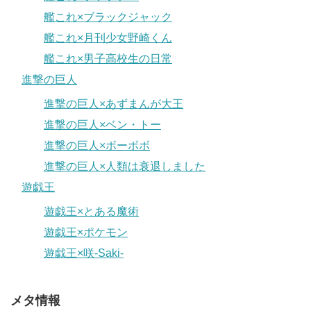
艦これ×ブラックジャック
艦これ×月刊少女野崎くん
艦これ×男子高校生の日常
進撃の巨人
進撃の巨人×あずまんが大王
進撃の巨人×ベン・トー
進撃の巨人×ボーボボ
進撃の巨人×人類は衰退しました
遊戯王
遊戯王×とある魔術
遊戯王×ポケモン
遊戯王×咲-Saki-
メタ情報