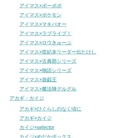
アイマス×ボーボボ
アイマス×ポケモン
アイマス×マキバオー
アイマス×ラブライブ！
アイマス×ロウきゅーぶ
アイマス×世紀末リーダー伝たけし
アイマス×古典部シリーズ
アイマス×物語シリーズ
アイマス×遊戯王
アイマス×魔法陣グルグル
アカギ・カイジ
アカギ×ひぐらしのなく頃に
アカギ×カイジ
カイジ×selector
カイジ×めだかボックス