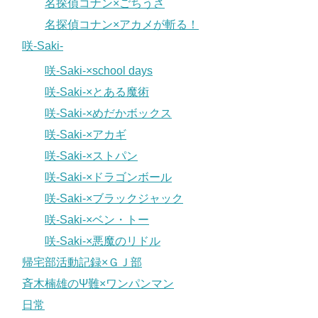
名探偵コナン×ごちうさ
名探偵コナン×アカメが斬る！
咲-Saki-
咲-Saki-×school days
咲-Saki-×とある魔術
咲-Saki-×めだかボックス
咲-Saki-×アカギ
咲-Saki-×ストパン
咲-Saki-×ドラゴンボール
咲-Saki-×ブラックジャック
咲-Saki-×ベン・トー
咲-Saki-×悪魔のリドル
帰宅部活動記録×ＧＪ部
斉木楠雄のΨ難×ワンパンマン
日常