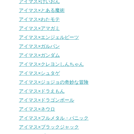
アイマス×けいおん
アイマス×とある魔術
アイマス×わたモテ
アイマス×アマガミ
アイマス×エンジェルビーツ
アイマス×ガルパン
アイマス×ガンダム
アイマス×クレヨンしんちゃん
アイマス×シュタゲ
アイマス×ジョジョの奇妙な冒険
アイマス×ドラえもん
アイマス×ドラゴンボール
アイマス×ネウロ
アイマス×フルメタル・パニック
アイマス×ブラックジャック