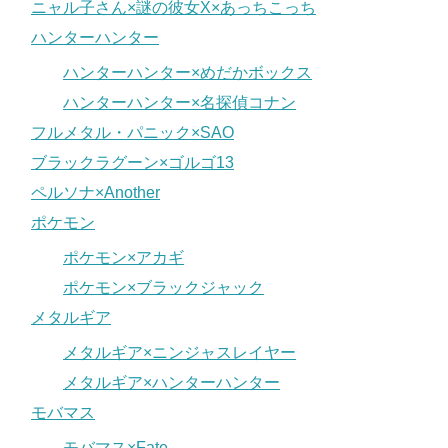
ニャル子さん×謎の彼女X×あっちこっち
ハンターハンター
ハンターハンター×めだかボックス
ハンターハンター×名探偵コナン
フルメタル・パニック×SAO
ブラックラグーン×ゴルゴ13
ペルソナ×Another
ポケモン
ポケモン×アカギ
ポケモン×ブラックジャック
メタルギア
メタルギア×ニンジャスレイヤー
メタルギア×ハンターハンター
モバマス
モバマス×Fate