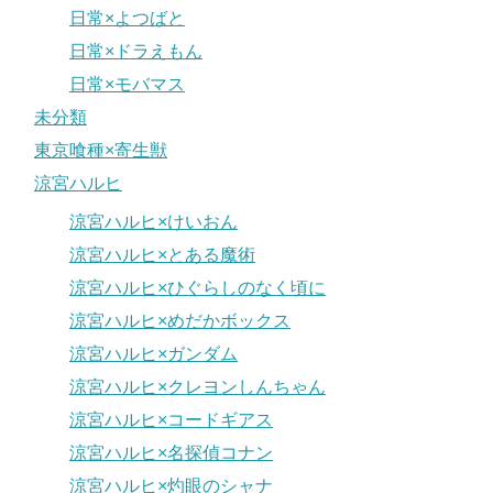
日常×よつばと
日常×ドラえもん
日常×モバマス
未分類
東京喰種×寄生獣
涼宮ハルヒ
涼宮ハルヒ×けいおん
涼宮ハルヒ×とある魔術
涼宮ハルヒ×ひぐらしのなく頃に
涼宮ハルヒ×めだかボックス
涼宮ハルヒ×ガンダム
涼宮ハルヒ×クレヨンしんちゃん
涼宮ハルヒ×コードギアス
涼宮ハルヒ×名探偵コナン
涼宮ハルヒ×灼眼のシャナ