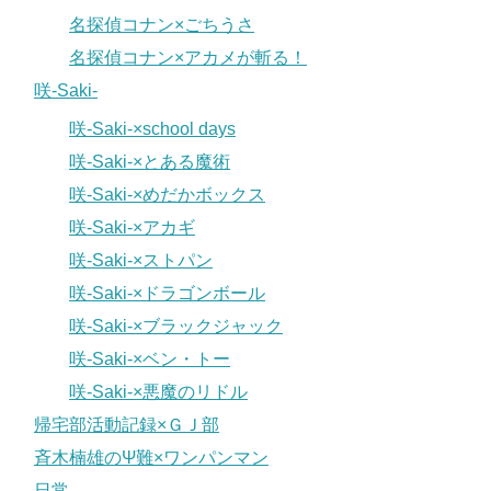
名探偵コナン×ごちうさ
名探偵コナン×アカメが斬る！
咲-Saki-
咲-Saki-×school days
咲-Saki-×とある魔術
咲-Saki-×めだかボックス
咲-Saki-×アカギ
咲-Saki-×ストパン
咲-Saki-×ドラゴンボール
咲-Saki-×ブラックジャック
咲-Saki-×ベン・トー
咲-Saki-×悪魔のリドル
帰宅部活動記録×ＧＪ部
斉木楠雄のΨ難×ワンパンマン
日常