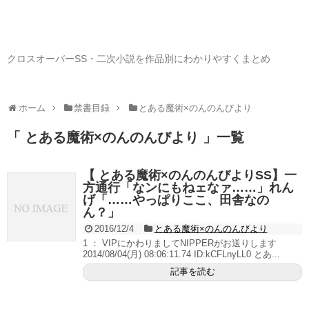
クロスオーバーSS・二次小説を作品別にわかりやすくまとめ
ホーム
禁書目録
とある魔術×のんのんびより
「 とある魔術×のんのんびより 」一覧
【 とある魔術×のんのんびよりSS】一
方通行「なンにもねェなァ……」れん
げ「……やっぱりここ、田舎なの
ん？」
2016/12/4
とある魔術×のんのんびより
1 ： VIPにかわりましてNIPPERがお送りします
2014/08/04(月) 08:06:11.74 ID:kCFLnyLL0 とあ...
記事を読む