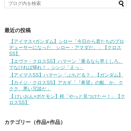
最近の投稿
【アイマス×ガンダム】シロー「今日から君たちのプロ
デューサーになった、シロー・アマダだ。」【クロス
SS】
【エヴァ・クロスSS】ハマーン「乗るなら早くしろ。
でなければ帰れ！」シンジ「えっ」
【アイマスSS】ハマーン「ぷちどる？」【ガンダム】
【カイジ・クロスSS】アカギ「『希望』の船、か。ク
クク、悪い冗談だ」
【 けいおん×ポケモン】梓「やっと見つけたー！」【ク
ロスSS】
カテゴリー（作品×作品）