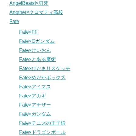
AngelBeats!×刃牙
Another×クロマティ高校
Fate
Fate×FF
Fate×Gガンダム
Fate×けいおん
Fate×とある魔術
Fate×ひだまりスケッチ
Fate×めだかボックス
Fate×アイマス
Fate×アカギ
Fate×アナザー
Fate×ガンダム
Fate×テニスの王子様
Fate×ドラゴンボール