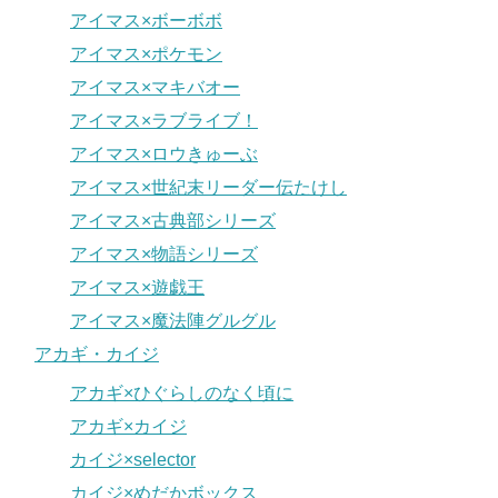
アイマス×ボーボボ
アイマス×ポケモン
アイマス×マキバオー
アイマス×ラブライブ！
アイマス×ロウきゅーぶ
アイマス×世紀末リーダー伝たけし
アイマス×古典部シリーズ
アイマス×物語シリーズ
アイマス×遊戯王
アイマス×魔法陣グルグル
アカギ・カイジ
アカギ×ひぐらしのなく頃に
アカギ×カイジ
カイジ×selector
カイジ×めだかボックス