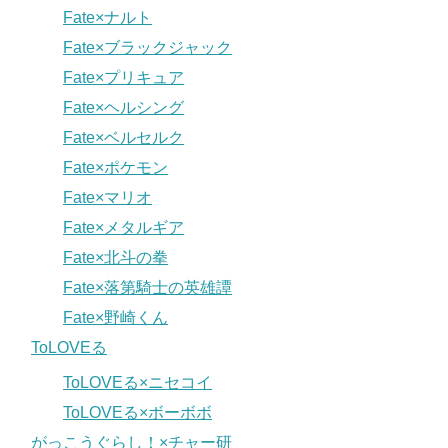
Fate×ナルト
Fate×ブラックジャック
Fate×プリキュア
Fate×ヘルシング
Fate×ベルセルク
Fate×ポケモン
Fate×マリオ
Fate×メタルギア
Fate×北斗の拳
Fate×落第騎士の英雄譚
Fate×野崎くん
ToLOVEる
ToLOVEる×ニセコイ
ToLOVEる×ボーボボ
がっこうぐらし！×チャー研