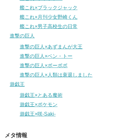
艦これ×ブラックジャック
艦これ×月刊少女野崎くん
艦これ×男子高校生の日常
進撃の巨人
進撃の巨人×あずまんが大王
進撃の巨人×ベン・トー
進撃の巨人×ボーボボ
進撃の巨人×人類は衰退しました
遊戯王
遊戯王×とある魔術
遊戯王×ポケモン
遊戯王×咲-Saki-
メタ情報