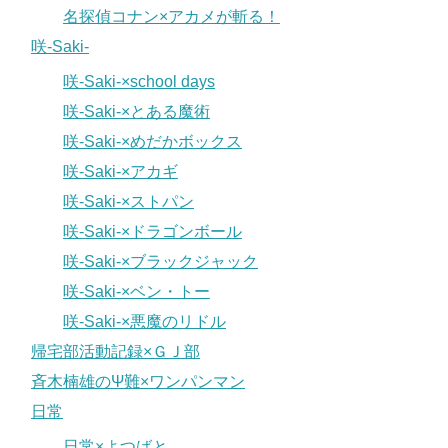
名探偵コナン×アカメが斬る！
咲-Saki-
咲-Saki-×school days
咲-Saki-×とある魔術
咲-Saki-×めだかボックス
咲-Saki-×アカギ
咲-Saki-×ストパン
咲-Saki-×ドラゴンボール
咲-Saki-×ブラックジャック
咲-Saki-×ベン・トー
咲-Saki-×悪魔のリドル
帰宅部活動記録×ＧＪ部
斉木楠雄のΨ難×ワンパンマン
日常
日常×よつばと