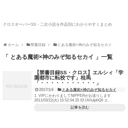
クロスオーバーSS・二次小説を作品別にわかりやすくまとめ
ホーム
禁書目録
とある魔術×神のみぞ知るセカイ
「 とある魔術×神のみぞ知るセカイ 」一覧
【禁書目録SS・クロス】エルシィ「学
園都市に転校です」桂馬
「・・・・・・・・・・・」
2017/1/4
とある魔術×神のみぞ知るセカイ
1: VIPにかわりましてNIPPERがお送りします
2011/03/22(火) 15:52:04.25 ID:UVIulphQ0 エ...
記事を読む