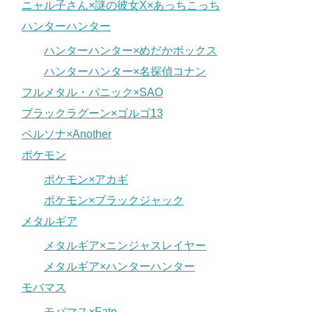
ニャル子さん×謎の彼女X×あっちこっち
ハンターハンター
ハンターハンター×めだかボックス
ハンターハンター×名探偵コナン
フルメタル・パニック×SAO
ブラックラグーン×ゴルゴ13
ペルソナ×Another
ポケモン
ポケモン×アカギ
ポケモン×ブラックジャック
メタルギア
メタルギア×ニンジャスレイヤー
メタルギア×ハンターハンター
モバマス
モバマス×Fate