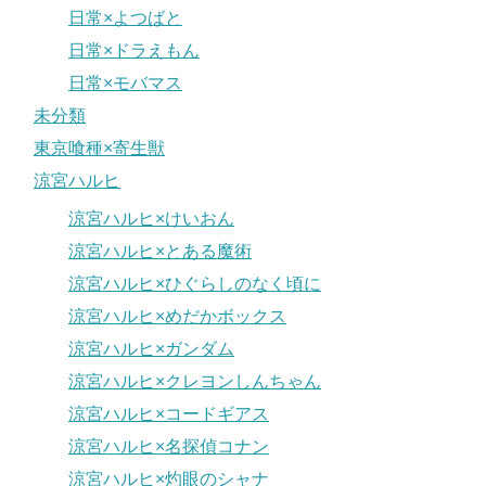
日常×よつばと
日常×ドラえもん
日常×モバマス
未分類
東京喰種×寄生獣
涼宮ハルヒ
涼宮ハルヒ×けいおん
涼宮ハルヒ×とある魔術
涼宮ハルヒ×ひぐらしのなく頃に
涼宮ハルヒ×めだかボックス
涼宮ハルヒ×ガンダム
涼宮ハルヒ×クレヨンしんちゃん
涼宮ハルヒ×コードギアス
涼宮ハルヒ×名探偵コナン
涼宮ハルヒ×灼眼のシャナ