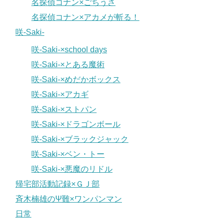
名探偵コナン×ごちうさ
名探偵コナン×アカメが斬る！
咲-Saki-
咲-Saki-×school days
咲-Saki-×とある魔術
咲-Saki-×めだかボックス
咲-Saki-×アカギ
咲-Saki-×ストパン
咲-Saki-×ドラゴンボール
咲-Saki-×ブラックジャック
咲-Saki-×ベン・トー
咲-Saki-×悪魔のリドル
帰宅部活動記録×ＧＪ部
斉木楠雄のΨ難×ワンパンマン
日常