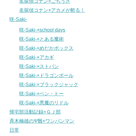
名探偵コナン×ごちうさ
名探偵コナン×アカメが斬る！
咲-Saki-
咲-Saki-×school days
咲-Saki-×とある魔術
咲-Saki-×めだかボックス
咲-Saki-×アカギ
咲-Saki-×ストパン
咲-Saki-×ドラゴンボール
咲-Saki-×ブラックジャック
咲-Saki-×ベン・トー
咲-Saki-×悪魔のリドル
帰宅部活動記録×ＧＪ部
斉木楠雄のΨ難×ワンパンマン
日常