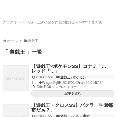
クロスオーバーSS・二次小説を作品別にわかりやすくまとめ
ホーム
遊戯王
「 遊戯王 」一覧
【遊戯王×ポケモンSS】コナミ「…」
レッド「…」
2016/11/29
遊戯王×ポケモン
1 ： ◆W.sgopFg5E 2016/02/02(火) 20:01:57.54
ID:iCtbeTlO0 シロガネ山 コナミ「…...
記事を読む
【遊戯王・クロスSS】バクラ「学園都
市だぁ？」
2016/11/27
遊戯王×とある魔術