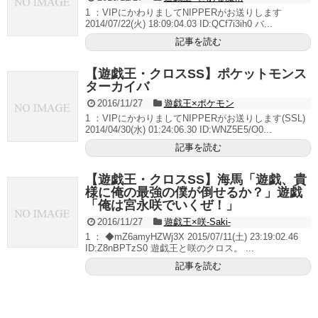
1 ：VIPにかわりましてNIPPERがお送りします
2014/07/22(火) 18:09:04.03 ID:QCf7i3ih0 バ...
記事を読む
【遊戯王・クロスSS】ポケットモンス
ターカイバ
2016/11/27
遊戯王×ポケモン
1 ：VIPにかわりましてNIPPERがお送りします(SSL)
2014/04/30(水) 01:24:06.30 ID:WNZ5E5/O0...
記事を読む
【遊戯王・クロスSS】海馬「遊戯、貴
様に俺の最強の僕が倒せるか？」遊戯
「俺は宮永咲でいくぜ！」
2016/11/27
遊戯王×咲-Saki-
1 ： ◆mZ6amyHZWj3X 2015/07/11(土) 23:19:02.46
ID:Z8nBPTzS0 遊戯王と咲のクロス。 ...
記事を読む