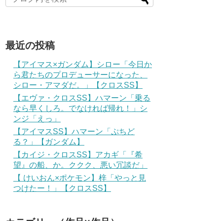
最近の投稿
【アイマス×ガンダム】シロー「今日か
ら君たちのプロデューサーになった、
シロー・アマダだ。」【クロスSS】
【エヴァ・クロスSS】ハマーン「乗る
なら早くしろ。でなければ帰れ！」シ
ンジ「えっ」
【アイマスSS】ハマーン「ぷちど
る？」【ガンダム】
【カイジ・クロスSS】アカギ「『希
望』の船、か。ククク、悪い冗談だ」
【 けいおん×ポケモン】梓「やっと見
つけたー！」【クロスSS】