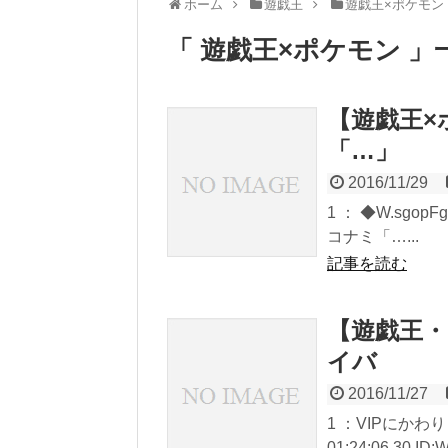
ホーム
遊戯王
遊戯王×ポケモン
「 遊戯王×ポケモン 」
【遊戯王×
「…」
2016/11/29
1 ： ◆W.sgopFg
コナミ「…...
記事を読む
【遊戯王・
イバ
2016/11/27
1 ：VIPにかわりま
01:24:06.30 ID: