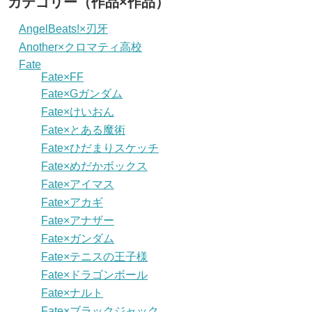
カテゴリー（作品×作品）
AngelBeats!×刃牙
Another×クロマティ高校
Fate
Fate×FF
Fate×Gガンダム
Fate×けいおん
Fate×とある魔術
Fate×ひだまりスケッチ
Fate×めだかボックス
Fate×アイマス
Fate×アカギ
Fate×アナザー
Fate×ガンダム
Fate×テニスの王子様
Fate×ドラゴンボール
Fate×ナルト
Fate×ブラックジャック