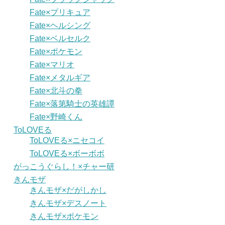
Fate×プリキュア
Fate×ヘルシング
Fate×ベルセルク
Fate×ポケモン
Fate×マリオ
Fate×メタルギア
Fate×北斗の拳
Fate×落第騎士の英雄譚
Fate×野崎くん
ToLOVEる
ToLOVEる×ニセコイ
ToLOVEる×ボーボボ
がっこうぐらし！×チャー研
きんモザ
きんモザ×だがしかし
きんモザ×デスノート
きんモザ×ポケモン