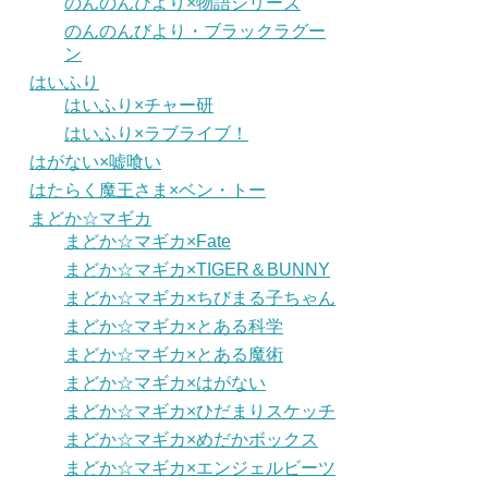
のんのんびより×物語シリーズ
のんのんびより・ブラックラグー
ン
はいふり
はいふり×チャー研
はいふり×ラブライブ！
はがない×嘘喰い
はたらく魔王さま×ベン・トー
まどか☆マギカ
まどか☆マギカ×Fate
まどか☆マギカ×TIGER＆BUNNY
まどか☆マギカ×ちびまる子ちゃん
まどか☆マギカ×とある科学
まどか☆マギカ×とある魔術
まどか☆マギカ×はがない
まどか☆マギカ×ひだまりスケッチ
まどか☆マギカ×めだかボックス
まどか☆マギカ×エンジェルビーツ