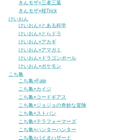
きんモザ×三者三葉
きんモザ×桜Trick
けいおん
けいおん×とある科学
けいおん×とらドラ
けいおん×アカギ
けいおん×アマガミ
けいおん×ドラゴンボール
けいおん×ポケモン
こち亀
こち亀×Fate
こち亀×カイジ
こち亀×コードギアス
こち亀×ジョジョの奇妙な冒険
こち亀×ストパン
こち亀×テラフォーマーズ
こち亀×ハンターハンター
こち亀×バイオハザード