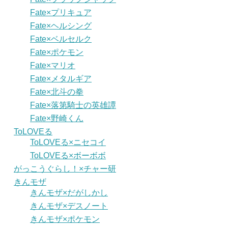
Fate×プリキュア
Fate×ヘルシング
Fate×ベルセルク
Fate×ポケモン
Fate×マリオ
Fate×メタルギア
Fate×北斗の拳
Fate×落第騎士の英雄譚
Fate×野崎くん
ToLOVEる
ToLOVEる×ニセコイ
ToLOVEる×ボーボボ
がっこうぐらし！×チャー研
きんモザ
きんモザ×だがしかし
きんモザ×デスノート
きんモザ×ポケモン