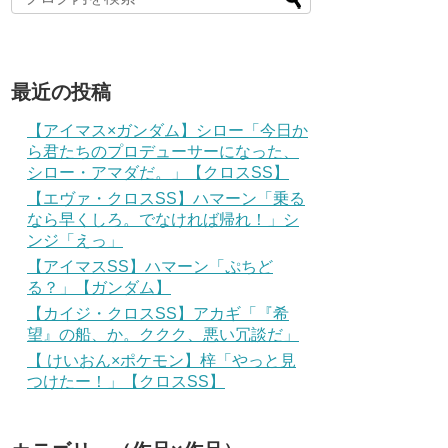
最近の投稿
【アイマス×ガンダム】シロー「今日か
ら君たちのプロデューサーになった、
シロー・アマダだ。」【クロスSS】
【エヴァ・クロスSS】ハマーン「乗る
なら早くしろ。でなければ帰れ！」シ
ンジ「えっ」
【アイマスSS】ハマーン「ぷちど
る？」【ガンダム】
【カイジ・クロスSS】アカギ「『希
望』の船、か。ククク、悪い冗談だ」
【 けいおん×ポケモン】梓「やっと見
つけたー！」【クロスSS】