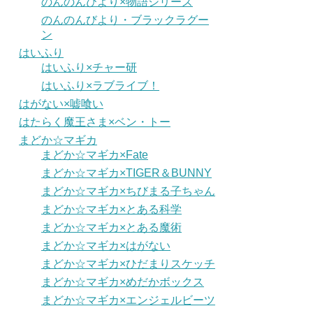
のんのんびより×物語シリーズ
のんのんびより・ブラックラグー
ン
はいふり
はいふり×チャー研
はいふり×ラブライブ！
はがない×嘘喰い
はたらく魔王さま×ベン・トー
まどか☆マギカ
まどか☆マギカ×Fate
まどか☆マギカ×TIGER＆BUNNY
まどか☆マギカ×ちびまる子ちゃん
まどか☆マギカ×とある科学
まどか☆マギカ×とある魔術
まどか☆マギカ×はがない
まどか☆マギカ×ひだまりスケッチ
まどか☆マギカ×めだかボックス
まどか☆マギカ×エンジェルビーツ