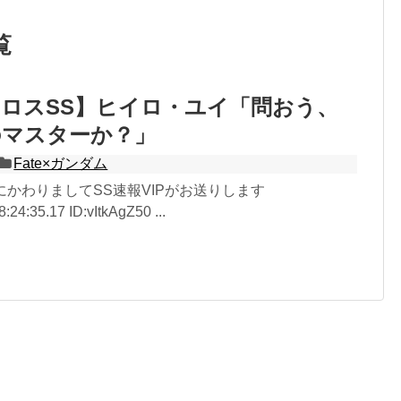
覧
・クロスSS】ヒイロ・ユイ「問おう、
のマスターか？」
Fate×ガンダム
しにかわりましてSS速報VIPがお送りします
:24:35.17 ID:vItkAgZ50 ...