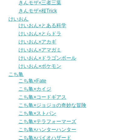
きんモザ×三者三葉
きんモザ×桜Trick
けいおん
けいおん×とある科学
けいおん×とらドラ
けいおん×アカギ
けいおん×アマガミ
けいおん×ドラゴンボール
けいおん×ポケモン
こち亀
こち亀×Fate
こち亀×カイジ
こち亀×コードギアス
こち亀×ジョジョの奇妙な冒険
こち亀×ストパン
こち亀×テラフォーマーズ
こち亀×ハンターハンター
こち亀×バイオハザード