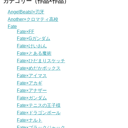
カテゴリー（作品×作品）
AngelBeats!×刃牙
Another×クロマティ高校
Fate
Fate×FF
Fate×Gガンダム
Fate×けいおん
Fate×とある魔術
Fate×ひだまりスケッチ
Fate×めだかボックス
Fate×アイマス
Fate×アカギ
Fate×アナザー
Fate×ガンダム
Fate×テニスの王子様
Fate×ドラゴンボール
Fate×ナルト
Fate×ブラックジャック