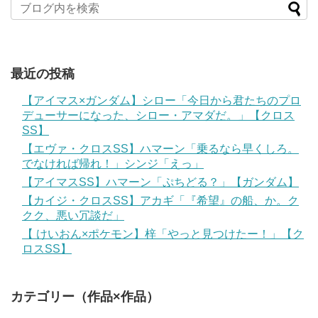
最近の投稿
【アイマス×ガンダム】シロー「今日から君たちのプロ
デューサーになった、シロー・アマダだ。」【クロス
SS】
【エヴァ・クロスSS】ハマーン「乗るなら早くしろ。
でなければ帰れ！」シンジ「えっ」
【アイマスSS】ハマーン「ぷちどる？」【ガンダム】
【カイジ・クロスSS】アカギ「『希望』の船、か。ク
クク、悪い冗談だ」
【 けいおん×ポケモン】梓「やっと見つけたー！」【ク
ロスSS】
カテゴリー（作品×作品）