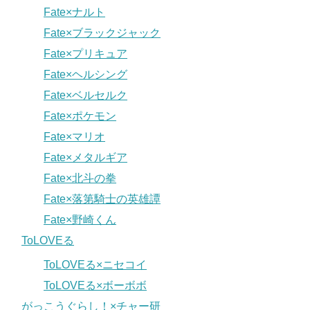
Fate×ナルト
Fate×ブラックジャック
Fate×プリキュア
Fate×ヘルシング
Fate×ベルセルク
Fate×ポケモン
Fate×マリオ
Fate×メタルギア
Fate×北斗の拳
Fate×落第騎士の英雄譚
Fate×野崎くん
ToLOVEる
ToLOVEる×ニセコイ
ToLOVEる×ボーボボ
がっこうぐらし！×チャー研