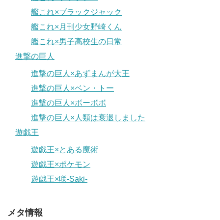
艦これ×ブラックジャック
艦これ×月刊少女野崎くん
艦これ×男子高校生の日常
進撃の巨人
進撃の巨人×あずまんが大王
進撃の巨人×ベン・トー
進撃の巨人×ボーボボ
進撃の巨人×人類は衰退しました
遊戯王
遊戯王×とある魔術
遊戯王×ポケモン
遊戯王×咲-Saki-
メタ情報