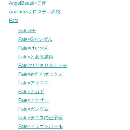
AngelBeats!×刃牙
Another×クロマティ高校
Fate
Fate×FF
Fate×Gガンダム
Fate×けいおん
Fate×とある魔術
Fate×ひだまりスケッチ
Fate×めだかボックス
Fate×アイマス
Fate×アカギ
Fate×アナザー
Fate×ガンダム
Fate×テニスの王子様
Fate×ドラゴンボール