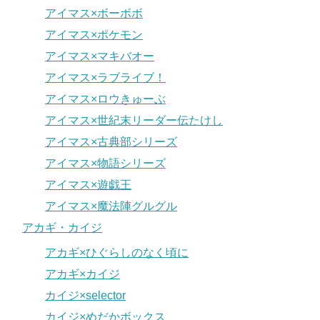
アイマス×ボーボボ
アイマス×ポケモン
アイマス×マキバオー
アイマス×ラブライブ！
アイマス×ロウきゅーぶ
アイマス×世紀末リーダー伝たけし
アイマス×古典部シリーズ
アイマス×物語シリーズ
アイマス×遊戯王
アイマス×魔法陣グルグル
アカギ・カイジ
アカギ×ひぐらしのなく頃に
アカギ×カイジ
カイジ×selector
カイジ×めだかボックス