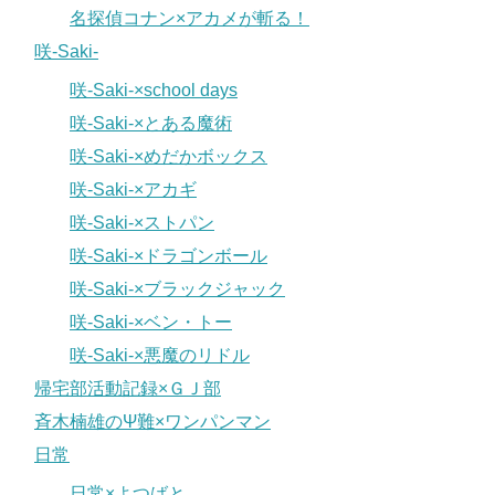
名探偵コナン×アカメが斬る！
咲-Saki-
咲-Saki-×school days
咲-Saki-×とある魔術
咲-Saki-×めだかボックス
咲-Saki-×アカギ
咲-Saki-×ストパン
咲-Saki-×ドラゴンボール
咲-Saki-×ブラックジャック
咲-Saki-×ベン・トー
咲-Saki-×悪魔のリドル
帰宅部活動記録×ＧＪ部
斉木楠雄のΨ難×ワンパンマン
日常
日常×よつばと