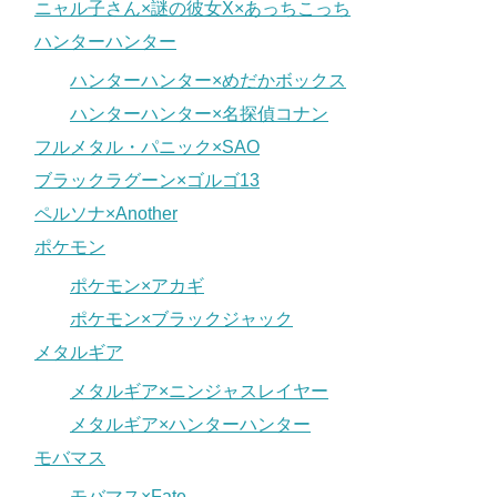
ニャル子さん×謎の彼女X×あっちこっち
ハンターハンター
ハンターハンター×めだかボックス
ハンターハンター×名探偵コナン
フルメタル・パニック×SAO
ブラックラグーン×ゴルゴ13
ペルソナ×Another
ポケモン
ポケモン×アカギ
ポケモン×ブラックジャック
メタルギア
メタルギア×ニンジャスレイヤー
メタルギア×ハンターハンター
モバマス
モバマス×Fate