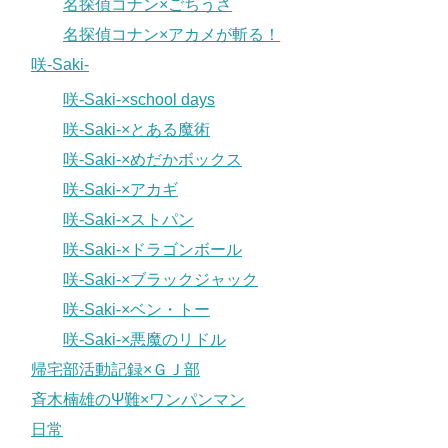
名探偵コナン×ごちうさ
名探偵コナン×アカメが斬る！
咲-Saki-
咲-Saki-×school days
咲-Saki-×とある魔術
咲-Saki-×めだかボックス
咲-Saki-×アカギ
咲-Saki-×ストパン
咲-Saki-×ドラゴンボール
咲-Saki-×ブラックジャック
咲-Saki-×ベン・トー
咲-Saki-×悪魔のリドル
帰宅部活動記録×ＧＪ部
斉木楠雄のΨ難×ワンパンマン
日常