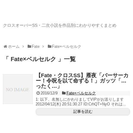
クロスオーバーSS・二次小説を作品別にわかりやすくまとめ
ホーム
Fate
Fate×ベルセルク
「 Fate×ベルセルク 」一覧
【Fate・クロスSS】雁夜「バーサーカ
ー！令呪を以て命ずる！」ガッツ「…
ったく…」
2016/12/9
Fate×ベルセルク
1: 以下、名無しにかわりましてVIPがお送りします
2012/04/12(木) 20:51:30.27 ID:CrhQT+NyO それは...
記事を読む