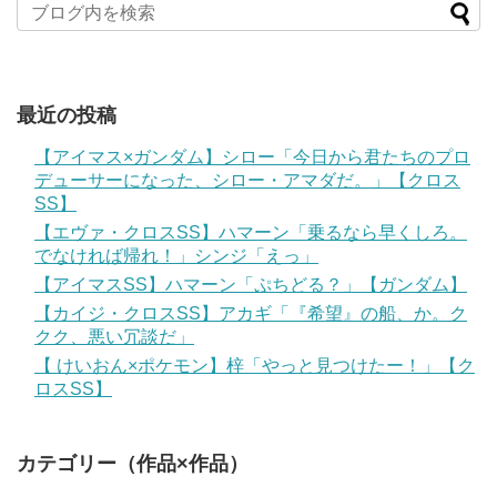
最近の投稿
【アイマス×ガンダム】シロー「今日から君たちのプロ
デューサーになった、シロー・アマダだ。」【クロス
SS】
【エヴァ・クロスSS】ハマーン「乗るなら早くしろ。
でなければ帰れ！」シンジ「えっ」
【アイマスSS】ハマーン「ぷちどる？」【ガンダム】
【カイジ・クロスSS】アカギ「『希望』の船、か。ク
クク、悪い冗談だ」
【 けいおん×ポケモン】梓「やっと見つけたー！」【ク
ロスSS】
カテゴリー（作品×作品）