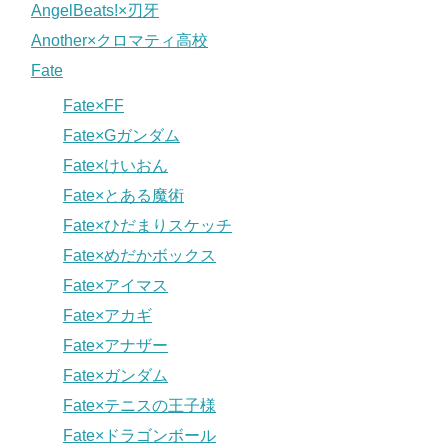
AngelBeats!×刃牙
Another×クロマティ高校
Fate
Fate×FF
Fate×Gガンダム
Fate×けいおん
Fate×とある魔術
Fate×ひだまりスケッチ
Fate×めだかボックス
Fate×アイマス
Fate×アカギ
Fate×アナザー
Fate×ガンダム
Fate×テニスの王子様
Fate×ドラゴンボール