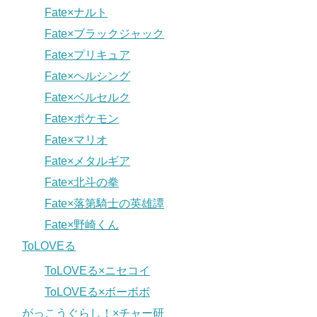
Fate×ナルト
Fate×ブラックジャック
Fate×プリキュア
Fate×ヘルシング
Fate×ベルセルク
Fate×ポケモン
Fate×マリオ
Fate×メタルギア
Fate×北斗の拳
Fate×落第騎士の英雄譚
Fate×野崎くん
ToLOVEる
ToLOVEる×ニセコイ
ToLOVEる×ボーボボ
がっこうぐらし！×チャー研