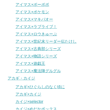
アイマス×ボーボボ
アイマス×ポケモン
アイマス×マキバオー
アイマス×ラブライブ！
アイマス×ロウきゅーぶ
アイマス×世紀末リーダー伝たけし
アイマス×古典部シリーズ
アイマス×物語シリーズ
アイマス×遊戯王
アイマス×魔法陣グルグル
アカギ・カイジ
アカギ×ひぐらしのなく頃に
アカギ×カイジ
カイジ×selector
カイジ×めだかボックス