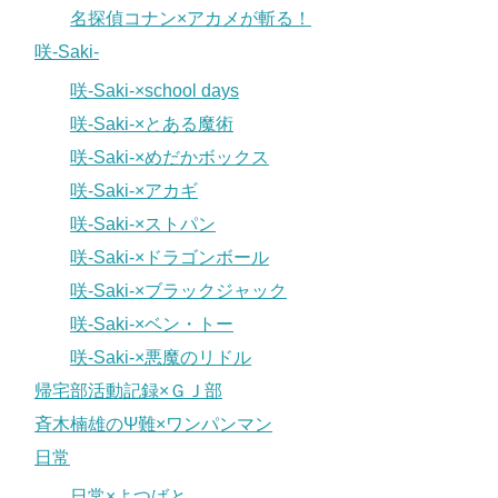
名探偵コナン×アカメが斬る！
咲-Saki-
咲-Saki-×school days
咲-Saki-×とある魔術
咲-Saki-×めだかボックス
咲-Saki-×アカギ
咲-Saki-×ストパン
咲-Saki-×ドラゴンボール
咲-Saki-×ブラックジャック
咲-Saki-×ベン・トー
咲-Saki-×悪魔のリドル
帰宅部活動記録×ＧＪ部
斉木楠雄のΨ難×ワンパンマン
日常
日常×よつばと