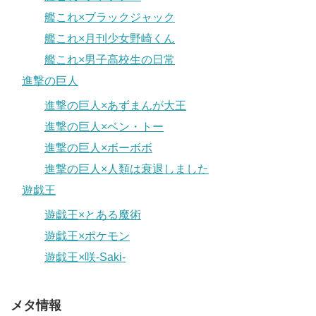
艦これ×ブラックジャック
艦これ×月刊少女野崎くん
艦これ×男子高校生の日常
進撃の巨人
進撃の巨人×あずまんが大王
進撃の巨人×ベン・トー
進撃の巨人×ボーボボ
進撃の巨人×人類は衰退しました
遊戯王
遊戯王×とある魔術
遊戯王×ポケモン
遊戯王×咲-Saki-
メタ情報