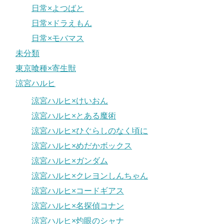
日常×よつばと
日常×ドラえもん
日常×モバマス
未分類
東京喰種×寄生獣
涼宮ハルヒ
涼宮ハルヒ×けいおん
涼宮ハルヒ×とある魔術
涼宮ハルヒ×ひぐらしのなく頃に
涼宮ハルヒ×めだかボックス
涼宮ハルヒ×ガンダム
涼宮ハルヒ×クレヨンしんちゃん
涼宮ハルヒ×コードギアス
涼宮ハルヒ×名探偵コナン
涼宮ハルヒ×灼眼のシャナ