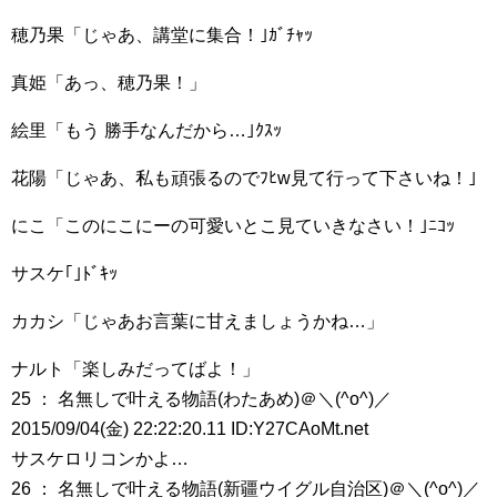
穂乃果「じゃあ、講堂に集合！｣ｶﾞﾁｬｯ
真姫「あっ、穂乃果！」
絵里「もう 勝手なんだから…｣ｸｽｯ
花陽「じゃあ、私も頑張るのでﾌﾋw見て行って下さいね！｣
にこ「このにこにーの可愛いとこ見ていきなさい！｣ﾆｺｯ
サスケ｢｣ﾄﾞｷｯ
カカシ「じゃあお言葉に甘えましょうかね…」
ナルト「楽しみだってばよ！」
25 ： 名無しで叶える物語(わたあめ)＠＼(^o^)／
2015/09/04(金) 22:22:20.11 ID:Y27CAoMt.net
サスケロリコンかよ…
26 ： 名無しで叶える物語(新疆ウイグル自治区)＠＼(^o^)／