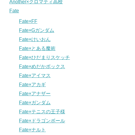
Another×クロマティ高校
Fate
Fate×FF
Fate×Gガンダム
Fate×けいおん
Fate×とある魔術
Fate×ひだまりスケッチ
Fate×めだかボックス
Fate×アイマス
Fate×アカギ
Fate×アナザー
Fate×ガンダム
Fate×テニスの王子様
Fate×ドラゴンボール
Fate×ナルト