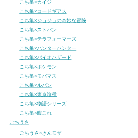
こち亀×カイジ
こち亀×コードギアス
こち亀×ジョジョの奇妙な冒険
こち亀×ストパン
こち亀×テラフォーマーズ
こち亀×ハンターハンター
こち亀×バイオハザード
こち亀×ポケモン
こち亀×モバマス
こち亀×ルパン
こち亀×東京喰種
こち亀×物語シリーズ
こち亀×艦これ
ごちうさ
ごちうさ×きんモザ