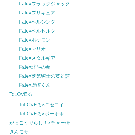
Fate×ブラックジャック
Fate×プリキュア
Fate×ヘルシング
Fate×ベルセルク
Fate×ポケモン
Fate×マリオ
Fate×メタルギア
Fate×北斗の拳
Fate×落第騎士の英雄譚
Fate×野崎くん
ToLOVEる
ToLOVEる×ニセコイ
ToLOVEる×ボーボボ
がっこうぐらし！×チャー研
きんモザ