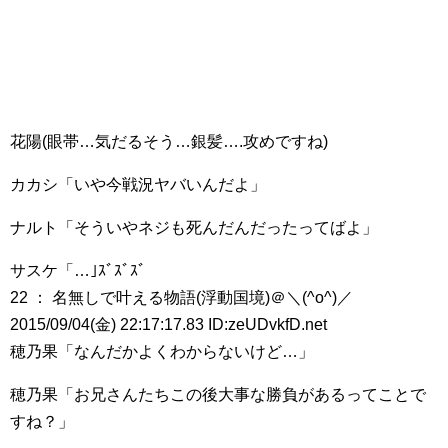
花陽(眼帯…気だるそう…銀髪….攻めですね)
カカシ「いや今戦況ヤバいんだよ」
ナルト「そういやネジも死んだんだったってばよ」
サスケ「…｣ｽﾞｽﾞｽﾞ
22 ： 名無しで叶える物語(浮動国境)＠＼(^o^)／
2015/09/04(金) 22:17:17.83 ID:zeUDvkfD.net
穂乃果「なんだかよくわからないけど…」
穂乃果「お兄さんたちこの後大事な勝負があるってことで
すね？」