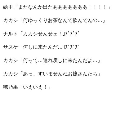
絵里「またなんか出たあああああああ！！！！」
カカシ「何ゆっくりお茶なんて飲んでんの…」
ナルト「カカシせんせェ！｣ｽﾞｽﾞｽﾞ
サスケ「何しに来たんだ…｣ｽﾞｽﾞｽﾞ
カカシ「何って…連れ戻しに来たんだよ…」
カカシ「あっ、すいませんねお嬢さんたち」
穂乃果「いえいえ！」