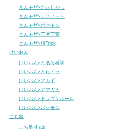
きんモザ×だがしかし
きんモザ×デスノート
きんモザ×ポケモン
きんモザ×三者三葉
きんモザ×桜Trick
けいおん
けいおん×とある科学
けいおん×とらドラ
けいおん×アカギ
けいおん×アマガミ
けいおん×ドラゴンボール
けいおん×ポケモン
こち亀
こち亀×Fate