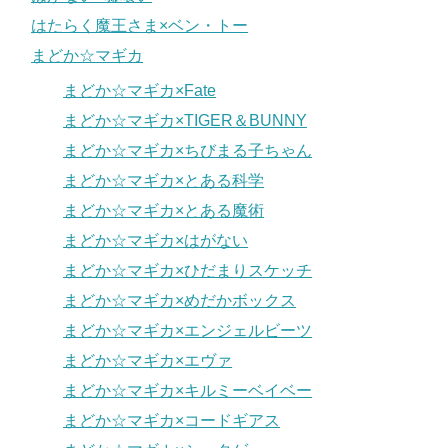
はたらく魔王さま×ベン・トー
まどか☆マギカ
まどか☆マギカ×Fate
まどか☆マギカ×TIGER＆BUNNY
まどか☆マギカ×ちびまる子ちゃん
まどか☆マギカ×とある科学
まどか☆マギカ×とある魔術
まどか☆マギカ×はがない
まどか☆マギカ×ひだまりスケッチ
まどか☆マギカ×めだかボックス
まどか☆マギカ×エンジェルビーツ
まどか☆マギカ×エヴァ
まどか☆マギカ×キルミーベイベー
まどか☆マギカ×コードギアス