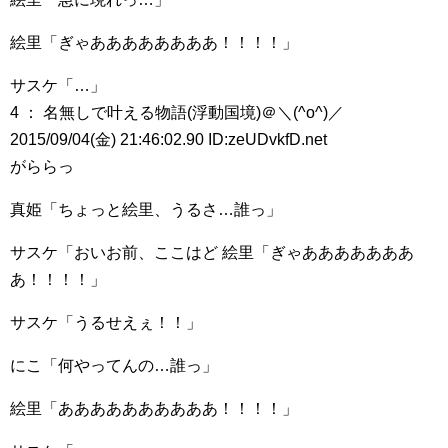
絵里「ぎゃああああああああ！！！！」
サスケ「…」
4 ： 名無しで叶える物語(浮動国境)＠＼(^o^)／
2015/09/04(金) 21:46:02.90 ID:zeUDvkfD.net
がららっ
真姫「ちょっと絵里、うるさ…誰っ」
サスケ「おいお前、ここはど 絵里「ぎゃあああああああ
あ！！！！」
サスケ「うるせえぇ！！」
にこ「何やってんの…誰っ」
絵里「ああああああああああ！！！！」