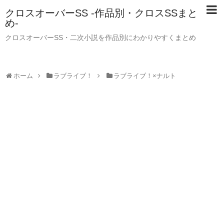
クロスオーバーSS -作品別・クロスSSまと
め-
クロスオーバーSS・二次小説を作品別にわかりやすくまとめ
ホーム
ラブライブ！
ラブライブ！×ナルト