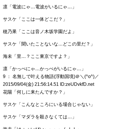
凛「電波にゃ…電波がいるにゃ…」
サスケ「ここは一体どこだ？」
穂乃果「ここは音ノ木坂学園だよ」
サスケ「聞いたことないな…どこの里だ？」
海未「里…？ここ東京ですよ？」
凛「かっぺにゃ…かっぺがいるにゃ…」
9 ： 名無しで叶える物語(浮動国境)＠＼(^o^)／
2015/09/04(金) 21:56:14.51 ID:zeUDvkfD.net
花陽「何しに来たんですか？」
サスケ「こんなところにいる場合じゃない」
サスケ「マダラを殺さなくては…」