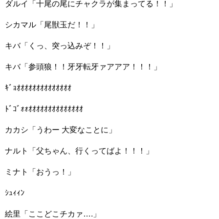
ダルイ「十尾の尾にチャクラが集まってる！！」
シカマル「尾獣玉だ！！」
キバ「くっ、突っ込みぞ！！」
キバ「参頭狼！！牙牙転牙ァアアア！！！」
ｷﾞｮｵｵｵｵｵｵｵｵｵｵｵｵｵｵ
ﾄﾞｺﾞｫｫｵｵｵｵｵｵｵｵｵｵｵｵｵｵ
カカシ「うわー 大変なことに」
ナルト「父ちゃん、行くってばよ！！！」
ミナト「おうっ！」
ｼｭｨｨﾝ
絵里「ここどこチカァ….」