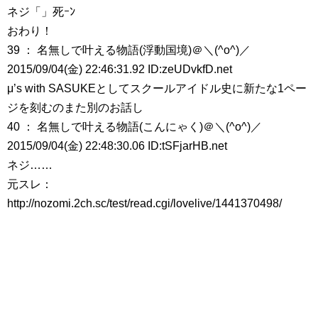
ネジ「」死ｰﾝ
おわり！
39 ： 名無しで叶える物語(浮動国境)＠＼(^o^)／
2015/09/04(金) 22:46:31.92 ID:zeUDvkfD.net
μ’s with SASUKEとしてスクールアイドル史に新たな1ペー
ジを刻むのまた別のお話し
40 ： 名無しで叶える物語(こんにゃく)＠＼(^o^)／
2015/09/04(金) 22:48:30.06 ID:tSFjarHB.net
ネジ……
元スレ：
http://nozomi.2ch.sc/test/read.cgi/lovelive/1441370498/