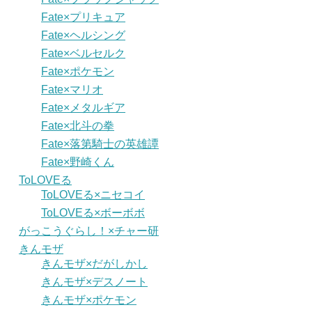
Fate×プリキュア
Fate×ヘルシング
Fate×ベルセルク
Fate×ポケモン
Fate×マリオ
Fate×メタルギア
Fate×北斗の拳
Fate×落第騎士の英雄譚
Fate×野崎くん
ToLOVEる
ToLOVEる×ニセコイ
ToLOVEる×ボーボボ
がっこうぐらし！×チャー研
きんモザ
きんモザ×だがしかし
きんモザ×デスノート
きんモザ×ポケモン