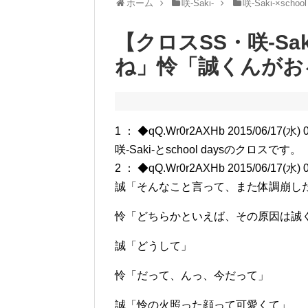
ホーム
咲-Saki-
咲-Saki-×school
【クロスSS・咲-S
ね」怜「誠くんがお
1 ： ◆qQ.Wr0r2AXHb 2015/06/17(水) 0
咲-Saki-とschool daysのクロスです。
2 ： ◆qQ.Wr0r2AXHb 2015/06/17(水) 0
誠「そんなこと言って、また体調崩し
怜「どちらかといえば、その原因は誠
誠「どうして」
怜「だって、んっ、今だって」
誠「怜の火照った顔って可愛くて」