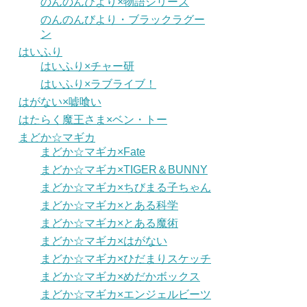
のんのんびより×物語シリーズ
のんのんびより・ブラックラグー
ン
はいふり
はいふり×チャー研
はいふり×ラブライブ！
はがない×嘘喰い
はたらく魔王さま×ベン・トー
まどか☆マギカ
まどか☆マギカ×Fate
まどか☆マギカ×TIGER＆BUNNY
まどか☆マギカ×ちびまる子ちゃん
まどか☆マギカ×とある科学
まどか☆マギカ×とある魔術
まどか☆マギカ×はがない
まどか☆マギカ×ひだまりスケッチ
まどか☆マギカ×めだかボックス
まどか☆マギカ×エンジェルビーツ