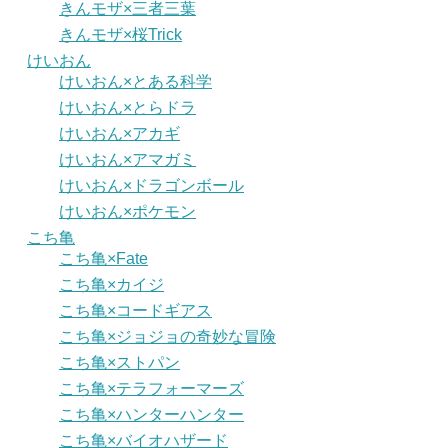
きんモザ×三者三葉
きんモザ×桜Trick
けいおん
けいおん×とある科学
けいおん×とらドラ
けいおん×アカギ
けいおん×アマガミ
けいおん×ドラゴンボール
けいおん×ポケモン
こち亀
こち亀×Fate
こち亀×カイジ
こち亀×コードギアス
こち亀×ジョジョの奇妙な冒険
こち亀×ストパン
こち亀×テラフォーマーズ
こち亀×ハンターハンター
こち亀×バイオハザード