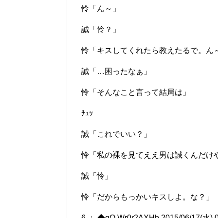
怜「ん～」
誠「怜？」
怜「キスしてくれたら教えたるで。ん
誠「…困ったなぁ」
怜「そんなこと言って結局は」
ﾁｭｯ
誠「これでいい？」
怜「私の裸を見てええ男は誠くんだけ
誠「怜」
怜「だからもっかいキスしよ。な？」
6 ： ◆qQ.Wr0r2AXHb 2015/06/17(水) 0