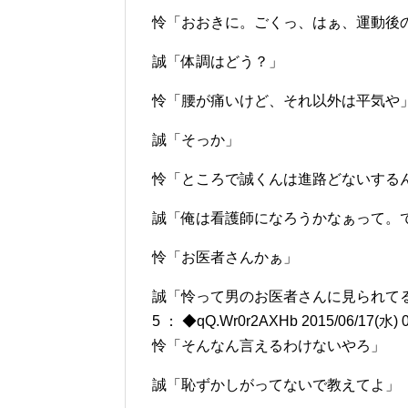
怜「おおきに。ごくっ、はぁ、運動後
誠「体調はどう？」
怜「腰が痛いけど、それ以外は平気や
誠「そっか」
怜「ところで誠くんは進路どないする
誠「俺は看護師になろうかなぁって。
怜「お医者さんかぁ」
誠「怜って男のお医者さんに見られて
5 ： ◆qQ.Wr0r2AXHb 2015/06/17(水) 0
怜「そんなん言えるわけないやろ」
誠「恥ずかしがってないで教えてよ」