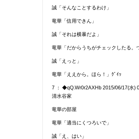
誠「そんなことするわけ」
竜華「信用できん」
誠「それは横暴だよ」
竜華「だからうちがチェックしたる。
誠「えっと」
竜華「ええから。ほら！」ｸﾞｲｯ
7 ： ◆qQ.Wr0r2AXHb 2015/06/17(水) 0
清水谷家
竜華の部屋
竜華「適当にくつろいで」
誠「え、はい」