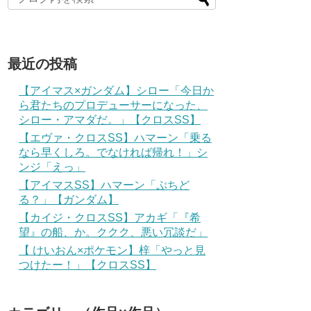
最近の投稿
【アイマス×ガンダム】シロー「今日か
ら君たちのプロデューサーになった、
シロー・アマダだ。」【クロスSS】
【エヴァ・クロスSS】ハマーン「乗る
なら早くしろ。でなければ帰れ！」シ
ンジ「えっ」
【アイマスSS】ハマーン「ぷちど
る？」【ガンダム】
【カイジ・クロスSS】アカギ「『希
望』の船、か。ククク、悪い冗談だ」
【 けいおん×ポケモン】梓「やっと見
つけたー！」【クロスSS】