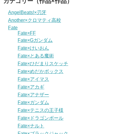
カテゴリー（作品×作品）
AngelBeats!×刃牙
Another×クロマティ高校
Fate
Fate×FF
Fate×Gガンダム
Fate×けいおん
Fate×とある魔術
Fate×ひだまりスケッチ
Fate×めだかボックス
Fate×アイマス
Fate×アカギ
Fate×アナザー
Fate×ガンダム
Fate×テニスの王子様
Fate×ドラゴンボール
Fate×ナルト
Fate×ブラックジャック