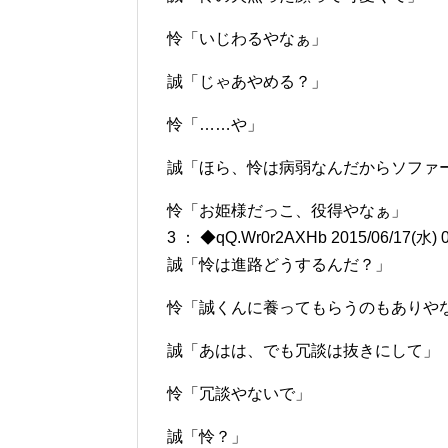
怜「いじわるやなぁ」
誠「じゃあやめる？」
怜「……や」
誠「ほら、怜は病弱なんだからソファ
怜「お姫様だっこ、役得やなぁ」
3 ： ◆qQ.Wr0r2AXHb 2015/06/17(水) 0
誠「怜は進路どうするんだ？」
怜「誠くんに養ってもらうのもありや
誠「あはは、でも冗談は抜きにして」
怜「冗談やないで」
誠「怜？」