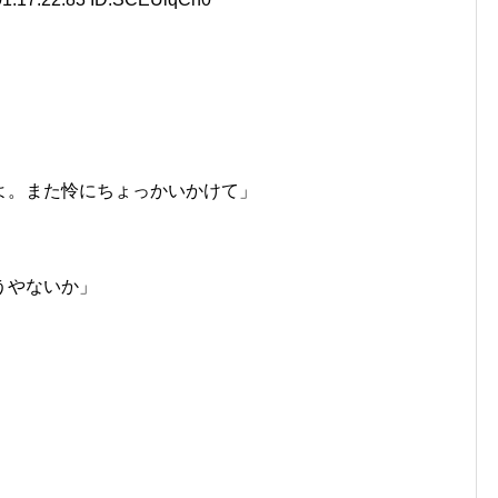
よ。また怜にちょっかいかけて」
うやないか」
」
」