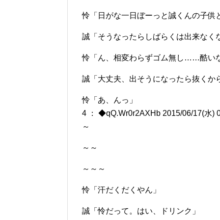
怜「日がな一日ぼーっと誠くんの子供
誠「そうなったらしばらくは出来なく
怜「ん、相変わらずゴム無し……酷い
誠「大丈夫、出そうになったら抜くか
怜「あ、んっ」
4 ： ◆qQ.Wr0r2AXHb 2015/06/17(水) 0
～
～～
～～～
怜「汗だくだくやん」
誠「怜だって。はい、ドリンク」